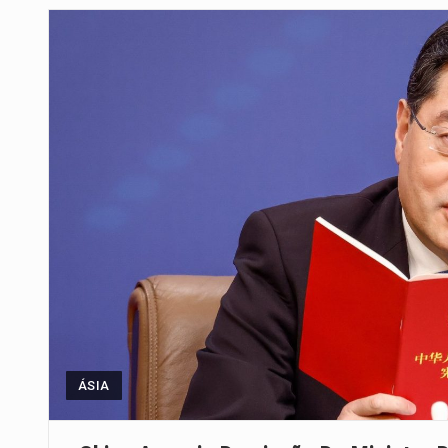
De acordo com as autoridades d
Um dos casos mais graves envol
A cidade de Bunia, capital da prov
O Senado dos Estados Unidos ap
Legislação, renomeada em homen
A nova legislação estabelece um
O Departamento de Estado norte
ÁSIA