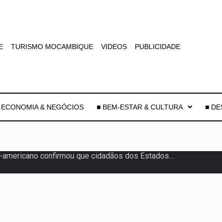
E
TURISMO MOCAMBIQUE
VIDEOS
PUBLICIDADE
 ECONOMIA & NEGÓCIOS
■ BEM-ESTAR & CULTURA
■ D
uas equipas que chegaram…
co para a astronomia moderna. Embora…
as, mais de 200 incêndios florestais continuam…