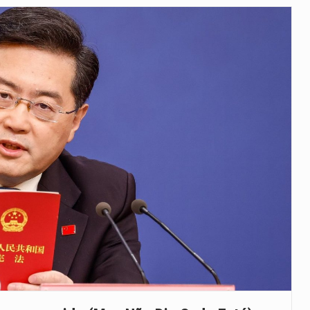
e saúde da Faixa de…
veu a residência de Sam…
íncia de Ituri, tornou-se…
rovou, no dia 7 de…
agem ao falecido senador Lindsey Graham, foi…
 prazo de 180 dias para…
-americano confirmou que cidadãos dos Estados…