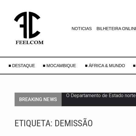
NOTICIAS
BILHETEIRA ONLIN
■ DESTAQUE
■ MOCAMBIQUE
■ ÁFRICA & MUNDO
■
BREAKING NEWS
A final coloca frente a frente d
A descoberta representa um mar
ETIQUETA:
DEMISSÃO
Segundo as autoridades canadian