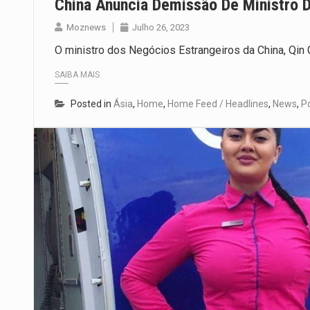
China Anuncia Demissão De Ministro 
Moznews
Julho 26, 2023
O ministro dos Negócios Estrangeiros da China, Qin
SAIBA MAIS
Posted in
Ásia
,
Home
,
Home Feed / Headlines
,
News
,
Po