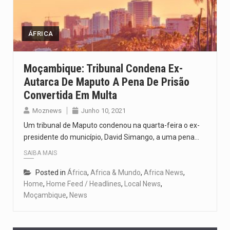
O pagamento marca o desfecho de um dos processos mais…
O programa, cuja implementação está prevista entre abril de 2026…
ÁFRICA
A nova legislação estabelece um prazo de 180 dias para…
Moçambique: Tribunal Condena Ex-
Autarca De Maputo A Pena De Prisão
O Departamento de Estado norte-americano confirmou que cidadãos dos Estados…
Convertida Em Multa
A final coloca frente a frente duas equipas que chegaram…
Moznews
Junho 10, 2021
Um tribunal de Maputo condenou na quarta-feira o ex-
presidente do município, David Simango, a uma pena…
SAIBA MAIS
Posted in
África
,
Africa & Mundo
,
Africa News
,
Home
,
Home Feed / Headlines
,
Local News
,
Moçambique
,
News