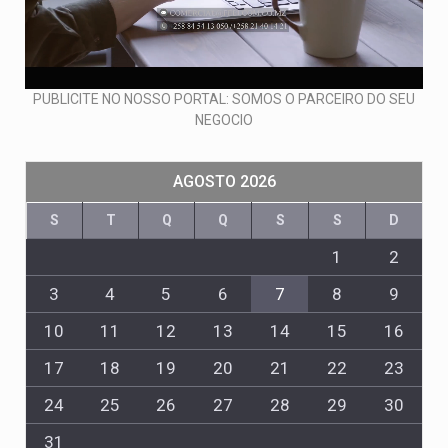
PUBLICITE NO NOSSO PORTAL: SOMOS O PARCEIRO DO SEU
NEGOCIO
AGOSTO 2026
S
T
Q
Q
S
S
D
1
2
3
4
5
6
7
8
9
10
11
12
13
14
15
16
17
18
19
20
21
22
23
24
25
26
27
28
29
30
31