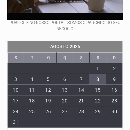
PUBLICITE NO NOSSO PORTAL: SOMOS O PARCEIRO DO SEU
NEGOCIO
AGOSTO 2026
S
T
Q
Q
S
S
D
1
2
3
4
5
6
7
8
9
10
11
12
13
14
15
16
17
18
19
20
21
22
23
24
25
26
27
28
29
30
31