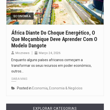
Um dos casos mais graves envolveu a residência de Sam…
A cidade de Bunia, capital da província de Ituri, tornou-se…
ECONOMIA
O Senado dos Estados Unidos aprovou, no dia 7 de…
África Diante Do Choque Energético, O
Que Moçambique Deve Aprender Com O
Legislação, renomeada em homenagem ao falecido senador Lindsey Graham, foi…
Modelo Dangote
A nova legislação estabelece um prazo de 180 dias para…
Moznews
Março 24, 2026
Enquanto alguns países africanos começam a
transformar os seus recursos em poder económico,
outros…
SAIBA MAIS
Posted in
Economia
,
Economia & Negócios
EXPLORAR CATEGORIAS