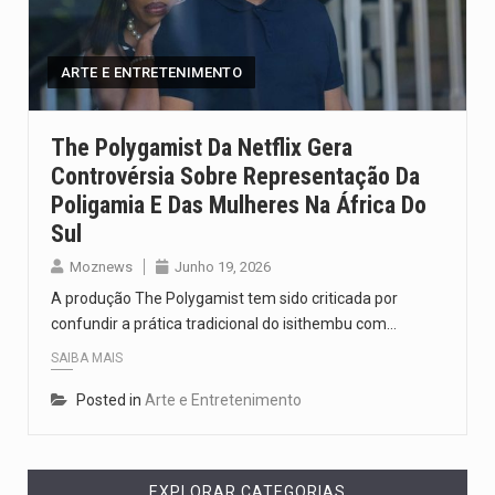
O pagamento marca o desfecho de um dos processos mais…
O programa, cuja implementação está prevista entre abril de 2026…
ARTE E ENTRETENIMENTO
A nova legislação estabelece um prazo de 180 dias para…
The Polygamist Da Netflix Gera
Controvérsia Sobre Representação Da
O Departamento de Estado norte-americano confirmou que cidadãos dos Estados…
Poligamia E Das Mulheres Na África Do
A final coloca frente a frente duas equipas que chegaram…
Sul
Moznews
Junho 19, 2026
A produção The Polygamist tem sido criticada por
confundir a prática tradicional do isithembu com…
SAIBA MAIS
Posted in
Arte e Entretenimento
EXPLORAR CATEGORIAS