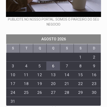
PUBLICITE NO NOSSO PORTAL: SOMOS O PARCEIRO DO SEU
NEGOCIO
AGOSTO 2026
S
T
Q
Q
S
S
D
1
2
3
4
5
6
7
8
9
10
11
12
13
14
15
16
17
18
19
20
21
22
23
24
25
26
27
28
29
30
31