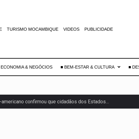
E
TURISMO MOCAMBIQUE
VIDEOS
PUBLICIDADE
 ECONOMIA & NEGÓCIOS
■ BEM-ESTAR & CULTURA
■ D
-americano confirmou que cidadãos dos Estados…
uas equipas que chegaram…
co para a astronomia moderna. Embora…