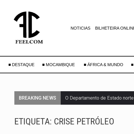
NOTICIAS
BILHETEIRA ONLIN
■ DESTAQUE
■ MOCAMBIQUE
■ ÁFRICA & MUNDO
■
BREAKING NEWS
O Departamento de Estado norte
A final coloca frente a frente d
ETIQUETA:
CRISE PETRÓLEO
A descoberta representa um mar