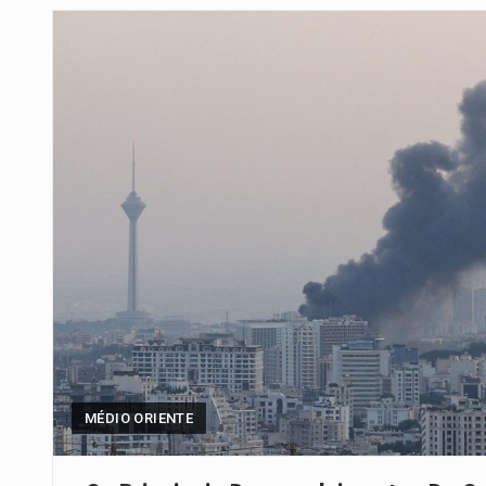
Segundo as autoridades canadian
De acordo com as autoridades d
Um dos casos mais graves envol
A cidade de Bunia, capital da prov
O Senado dos Estados Unidos ap
Legislação, renomeada em homen
A nova legislação estabelece um
MÉDIO ORIENTE