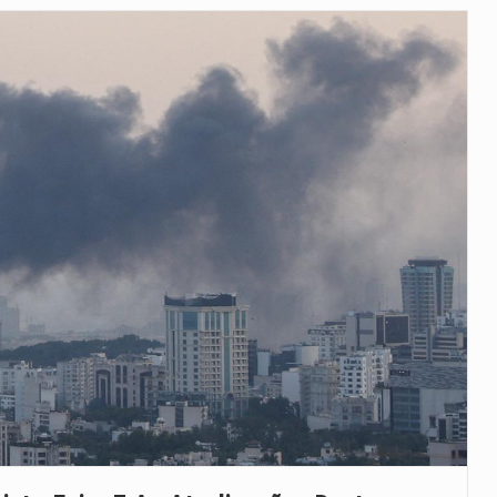
as, mais de 200 incêndios florestais continuam…
e saúde da Faixa de…
veu a residência de Sam…
íncia de Ituri, tornou-se…
rovou, no dia 7 de…
agem ao falecido senador Lindsey Graham, foi…
 prazo de 180 dias para…