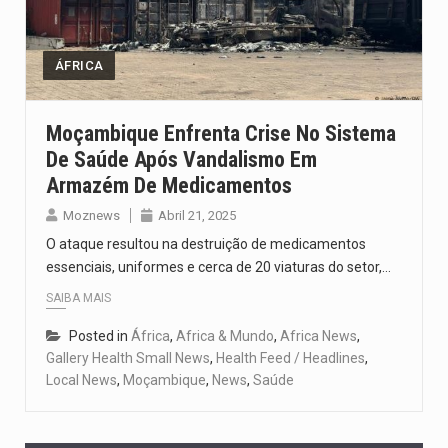
Segundo as autoridades canadianas, mais de 200 incêndios florestais continuam…
De acordo com as autoridades de saúde da Faixa de…
ÁFRICA
A polícia moçambicana anunciou a detenção de mais um suspeito…
Moçambique Enfrenta Crise No Sistema
De Saúde Após Vandalismo Em
Cover photo suggestion (in English): A police officer outside a…
Armazém De Medicamentos
O Senado dos Estados Unidos aprovou, no dia 7 de…
Moznews
Abril 21, 2025
O ataque resultou na destruição de medicamentos
essenciais, uniformes e cerca de 20 viaturas do setor,…
SAIBA MAIS
Posted in
África
,
Africa & Mundo
,
Africa News
,
Gallery Health Small News
,
Health Feed / Headlines
,
Local News
,
Moçambique
,
News
,
Saúde