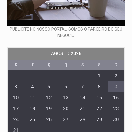
PUBLICITE NO NOSSO PORTAL: SOMOS O PARCEIRO DO SEU
NEGOCIO
AGOSTO 2026
S
T
Q
Q
S
S
D
1
2
3
4
5
6
7
8
9
10
11
12
13
14
15
16
17
18
19
20
21
22
23
24
25
26
27
28
29
30
31