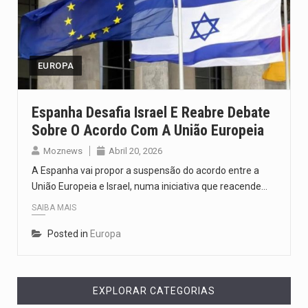
Segundo as autoridades canadianas, mais de 200 incêndios florestais continuam…
De acordo com as autoridades de saúde da Faixa de…
EUROPA
A polícia moçambicana anunciou a detenção de mais um suspeito…
Cover photo suggestion (in English): A police officer outside a…
Espanha Desafia Israel E Reabre Debate
Sobre O Acordo Com A União Europeia
O Senado dos Estados Unidos aprovou, no dia 7 de…
Moznews
Abril 20, 2026
A Espanha vai propor a suspensão do acordo entre a
União Europeia e Israel, numa iniciativa que reacende…
SAIBA MAIS
Posted in
Europa
EXPLORAR CATEGORIAS