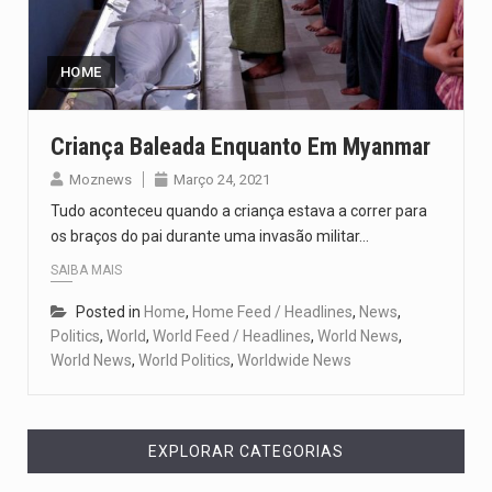
Segundo as autoridades canadianas, mais de 200 incêndios florestais continuam…
De acordo com as autoridades de saúde da Faixa de…
HOME
A polícia moçambicana anunciou a detenção de mais um suspeito…
Criança Baleada Enquanto Em Myanmar
Cover photo suggestion (in English): A police officer outside a…
Moznews
Março 24, 2021
Tudo aconteceu quando a criança estava a correr para
O Senado dos Estados Unidos aprovou, no dia 7 de…
os braços do pai durante uma invasão militar…
SAIBA MAIS
Posted in
Home
,
Home Feed / Headlines
,
News
,
Politics
,
World
,
World Feed / Headlines
,
World News
,
World News
,
World Politics
,
Worldwide News
EXPLORAR CATEGORIAS