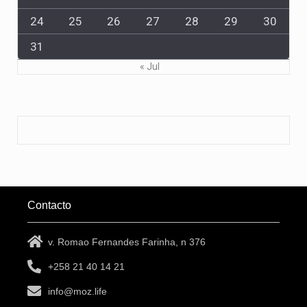
24
25
26
27
28
29
30
31
« Jul
Contacto
v. Romao Fernandes Farinha, n 376
+258 21 40 14 21
info@moz.life