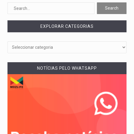
Segundo as autoridades canadianas, mais de 200 incêndios florestais continuam…
De acordo com as autoridades de saúde da Faixa de…
EXPLORAR CATEGORIAS
A polícia moçambicana anunciou a detenção de mais um suspeito…
Cover photo suggestion (in English): A police officer outside a…
O Senado dos Estados Unidos aprovou, no dia 7 de…
NOTÍCIAS PELO WHATSAPP