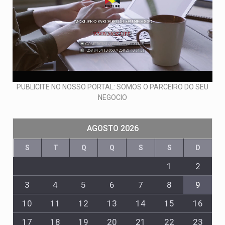
PUBLICITE NO NOSSO PORTAL: SOMOS O PARCEIRO DO SEU
NEGOCIO
AGOSTO 2026
S
T
Q
Q
S
S
D
1
2
3
4
5
6
7
8
9
10
11
12
13
14
15
16
17
18
19
20
21
22
23