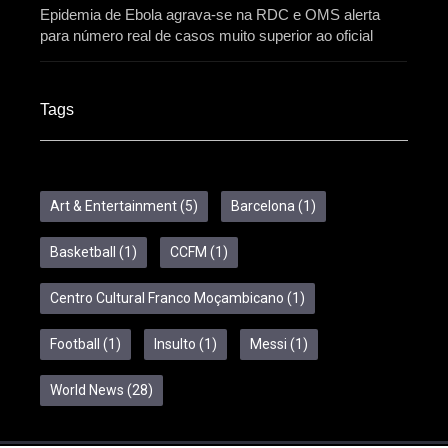
Epidemia de Ebola agrava-se na RDC e OMS alerta
para número real de casos muito superior ao oficial
Tags
Art & Entertainment
(5)
Barcelona
(1)
Basketball
(1)
CCFM
(1)
Centro Cultural Franco Moçambicano
(1)
Football
(1)
Insulto
(1)
Messi
(1)
World News
(28)