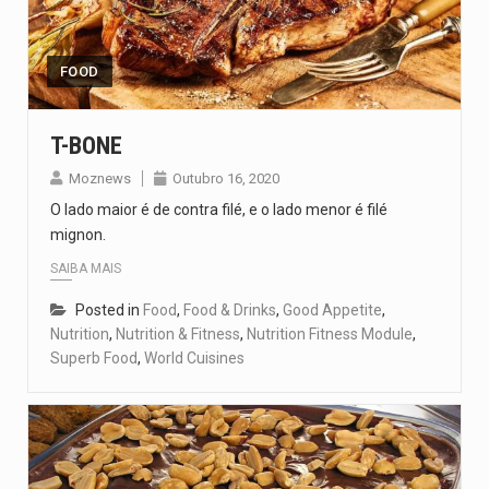
O pagamento marca o desfecho de um dos processos mais…
O programa, cuja implementação está prevista entre abril de 2026…
FOOD
A nova legislação estabelece um prazo de 180 dias para…
T-BONE
O Departamento de Estado norte-americano confirmou que cidadãos dos Estados…
Moznews
Outubro 16, 2020
O lado maior é de contra filé, e o lado menor é filé
A final coloca frente a frente duas equipas que chegaram…
mignon.
SAIBA MAIS
Posted in
Food
,
Food & Drinks
,
Good Appetite
,
Nutrition
,
Nutrition & Fitness
,
Nutrition Fitness Module
,
Superb Food
,
World Cuisines