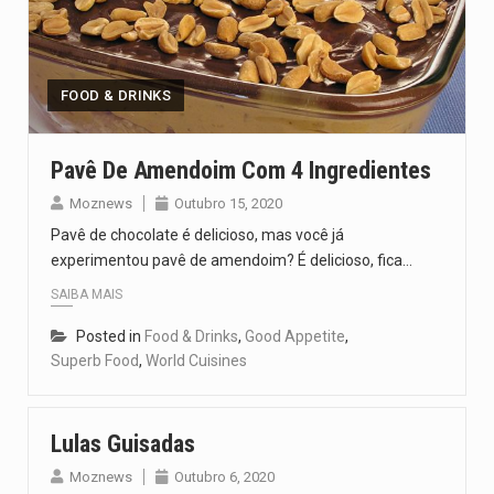
FOOD & DRINKS
Pavê De Amendoim Com 4 Ingredientes
Moznews
Outubro 15, 2020
Pavê de chocolate é delicioso, mas você já
experimentou pavê de amendoim? É delicioso, fica…
SAIBA MAIS
Posted in
Food & Drinks
,
Good Appetite
,
Superb Food
,
World Cuisines
Lulas Guisadas
Moznews
Outubro 6, 2020