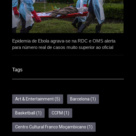
Epidemia de Ebola agrava-se na RDC e OMS alerta
para número real de casos muito superior ao oficial
Tags
Art & Entertainment
(5)
Barcelona
(1)
Basketball
(1)
CCFM
(1)
Centro Cultural Franco Moçambicano
(1)