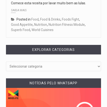
Comece esta receita por lavar muito bem as lulas.
SAIBA MAIS
Posted in
Food
,
Food & Drinks
,
Foods Fight
,
Good Appetite
,
Nutrition
,
Nutrition Fitness Module
,
Superb Food
,
World Cuisines
EXPLORAR CATEGORIAS
NOTÍCIAS PELO WHATSAPP