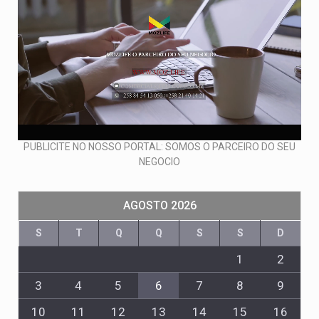
PUBLICITE NO NOSSO PORTAL: SOMOS O PARCEIRO DO SEU
NEGOCIO
AGOSTO 2026
S
T
Q
Q
S
S
D
1
2
3
4
5
6
7
8
9
10
11
12
13
14
15
16