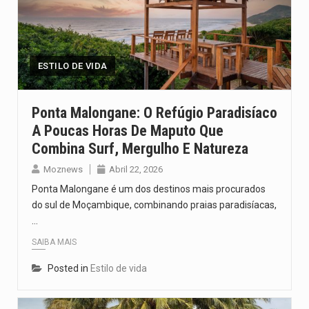
O pagamento marca o desfecho de um dos processos mais…
O programa, cuja implementação está prevista entre abril de 2026…
ESTILO DE VIDA
A nova legislação estabelece um prazo de 180 dias para…
O Departamento de Estado norte-americano confirmou que cidadãos dos Estados…
Ponta Malongane: O Refúgio Paradisíaco
A Poucas Horas De Maputo Que
A final coloca frente a frente duas equipas que chegaram…
Combina Surf, Mergulho E Natureza
Moznews
Abril 22, 2026
Ponta Malongane é um dos destinos mais procurados
do sul de Moçambique, combinando praias paradisíacas,
…
SAIBA MAIS
Posted in
Estilo de vida