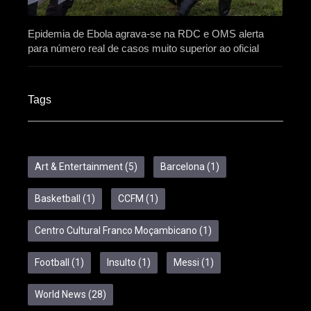
Epidemia de Ebola agrava-se na RDC e OMS alerta
para número real de casos muito superior ao oficial
Tags
Art & Entertainment
(5)
Barcelona
(1)
Basketball
(1)
CCFM
(1)
Centro Cultural Franco Moçambicano
(1)
Football
(1)
Insulto
(1)
Messi
(1)
World News
(28)