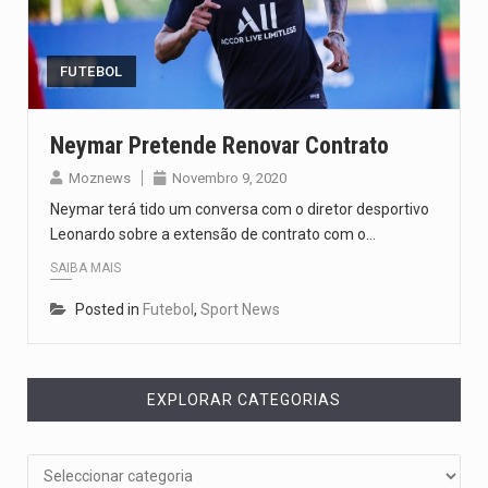
Segundo as autoridades canadianas, mais de 200 incêndios florestais continuam…
De acordo com as autoridades de saúde da Faixa de…
FUTEBOL
Um dos casos mais graves envolveu a residência de Sam…
Neymar Pretende Renovar Contrato
A cidade de Bunia, capital da província de Ituri, tornou-se…
Moznews
Novembro 9, 2020
Neymar terá tido um conversa com o diretor desportivo
O Senado dos Estados Unidos aprovou, no dia 7 de…
Leonardo sobre a extensão de contrato com o…
SAIBA MAIS
Posted in
Futebol
,
Sport News
EXPLORAR CATEGORIAS