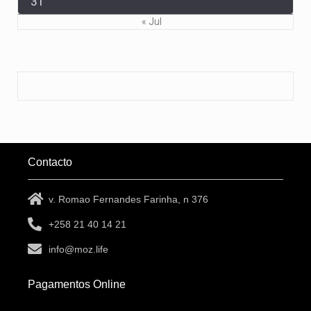
31
« Jul
Contacto
v. Romao Fernandes Farinha, n 376
+258 21 40 14 21
info@moz.life
Pagamentos Online