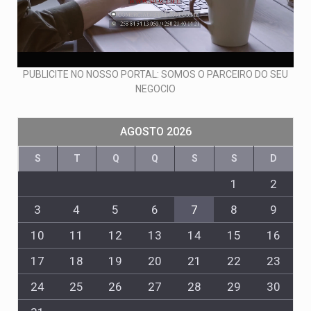
PUBLICITE NO NOSSO PORTAL: SOMOS O PARCEIRO DO SEU
NEGOCIO
AGOSTO 2026
S
T
Q
Q
S
S
D
1
2
3
4
5
6
7
8
9
10
11
12
13
14
15
16
17
18
19
20
21
22
23
24
25
26
27
28
29
30