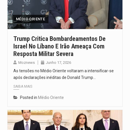
O pagamento marca o desfecho de um dos processos mais…
O programa, cuja implementação está prevista entre abril de 2026…
MÉDIO ORIENTE
A nova legislação estabelece um prazo de 180 dias para…
Trump Critica Bombardeamentos De
Israel No Líbano E Irão Ameaça Com
O Departamento de Estado norte-americano confirmou que cidadãos dos Estados…
Resposta Militar Severa
A final coloca frente a frente duas equipas que chegaram…
Moznews
Junho 17, 2026
As tensões no Médio Oriente voltaram a intensificar-se
após declarações inéditas de Donald Trump…
SAIBA MAIS
Posted in
Médio Oriente