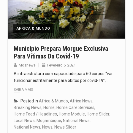
Um dos casos mais graves envolveu a residência de Sam…
A cidade de Bunia, capital da província de Ituri, tornou-se…
AFRICA & MUNDO
O Senado dos Estados Unidos aprovou, no dia 7 de…
Legislação, renomeada em homenagem ao falecido senador Lindsey Graham, foi…
Município Prepara Morgue Exclusiva
Para Vítimas Da Covid-19
A nova legislação estabelece um prazo de 180 dias para…
Moznews
Fevereiro 5, 2021
A infraestrutura com capacidade para 60 corpos “vai
funcionar estritamente para óbitos por covid-19”,…
SAIBA MAIS
Posted in
Africa & Mundo
,
Africa News
,
Breaking News
,
Home
,
Home Care Services
,
Home Feed / Headlines
,
Home Module
,
Home Slider
,
Local News
,
Moçambique
,
National News
,
National News
,
News
,
News Slider