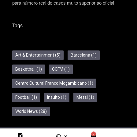
para número real de casos muito superior ao oficial
Tags
Art & Entertainment
(5)
Barcelona
(1)
Basketball
(1)
CCFM
(1)
Centro Cultural Franco Moçambicano
(1)
Football
(1)
Insulto
(1)
Messi
(1)
World News
(28)
0
Copyright © 2024 Feelcom. All Rights Reserved.