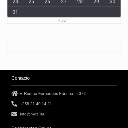
24
25
26
27
28
29
30
31
« Jul
Contacto
v. Romao Fernandes Farinha, n 376
+258 21 40 14 21
info@moz.life