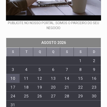
PUBLICITE NO NOSSO PORTAL: SOMOS O PARCEIRO DO SEU
NEGOCIO
AGOSTO 2026
S
T
Q
Q
S
S
D
1
2
3
4
5
6
7
8
9
10
11
12
13
14
15
16
17
18
19
20
21
22
23
24
25
26
27
28
29
30
31