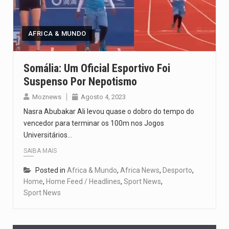
Segundo as autoridades canadianas, mais de 200 incêndios florestais continuam…
De acordo com as autoridades de saúde da Faixa de…
AFRICA & MUNDO
A polícia moçambicana anunciou a detenção de mais um suspeito…
Somália: Um Oficial Esportivo Foi
Suspenso Por Nepotismo
Cover photo suggestion (in English): A police officer outside a…
Moznews
Agosto 4, 2023
O Senado dos Estados Unidos aprovou, no dia 7 de…
Nasra Abubakar Ali levou quase o dobro do tempo do
vencedor para terminar os 100m nos Jogos
Universitários…
SAIBA MAIS
Posted in
Africa & Mundo
,
Africa News
,
Desporto
,
Home
,
Home Feed / Headlines
,
Sport News
,
Sport News