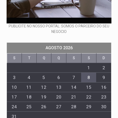
PUBLICITE NO NOSSO PORTAL: SOMOS O PARCEIRO DO SEU
NEGOCIO
AGOSTO 2026
S
T
Q
Q
S
S
D
1
2
3
4
5
6
7
8
9
10
11
12
13
14
15
16
17
18
19
20
21
22
23
24
25
26
27
28
29
30
31