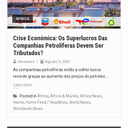
Um dos casos mais graves envolveu a residência de Sam…
A cidade de Bunia, capital da província de Ituri, tornou-se…
ÁFRICA
O Senado dos Estados Unidos aprovou, no dia 7 de…
Crise Económica: Os Superlucros Das
Companhias Petrolíferas Devem Ser
Legislação, renomeada em homenagem ao falecido senador Lindsey Graham, foi…
Tributados?
A nova legislação estabelece um prazo de 180 dias para…
Moznews
Agosto 3, 2022
As companhias petrolíferas estão a colher lucros
recorde graças ao aumento dos preços do petróleo.…
SAIBA MAIS
Posted in
África
,
Africa & Mundo
,
Africa News
,
Home
,
Home Feed / Headlines
,
World News
,
Worldwide News