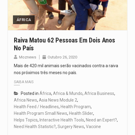
O pagamento marca o desfecho de um dos processos mais…
O programa, cuja implementação está prevista entre abril de 2026…
ÁFRICA
A nova legislação estabelece um prazo de 180 dias para…
Raiva Matou 62 Pessoas Em Dois Anos
No País
O Departamento de Estado norte-americano confirmou que cidadãos dos Estados…
Moznews
Outubro 26, 2020
A final coloca frente a frente duas equipas que chegaram…
Mais de 420 mil animais serão vacinados contra a raiva
nos próximos três meses no país.
SAIBA MAIS
Posted in
África
,
Africa & Mundo
,
Africa Business
,
Africa News
,
Asia News Module 2
,
Health Feed / Headlines
,
Health Program
,
Health Program Small News
,
Health Slider
,
Helps Topics
,
Interactive Health Tools
,
Need an Expert?
,
Need Health Statistic?
,
Surgery News
,
Vaccine