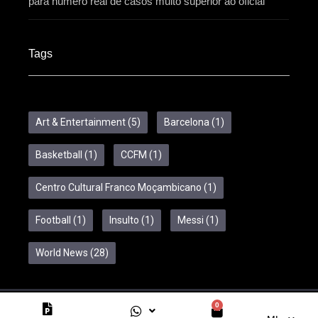
para número real de casos muito superior ao oficial
Tags
Art & Entertainment
(5)
Barcelona
(1)
Basketball
(1)
CCFM
(1)
Centro Cultural Franco Moçambicano
(1)
Football
(1)
Insulto
(1)
Messi
(1)
World News
(28)
0
Copyright © 2024 Feelcom. All Rights Reserved.