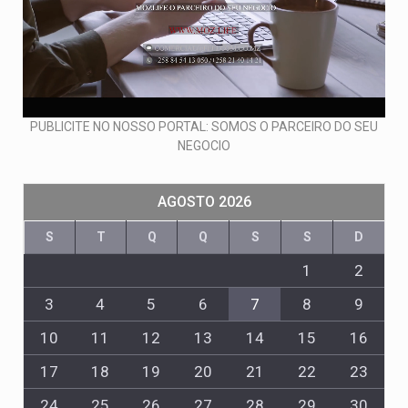
PUBLICITE NO NOSSO PORTAL: SOMOS O PARCEIRO DO SEU
NEGOCIO
AGOSTO 2026
S
T
Q
Q
S
S
D
1
2
3
4
5
6
7
8
9
10
11
12
13
14
15
16
17
18
19
20
21
22
23
24
25
26
27
28
29
30