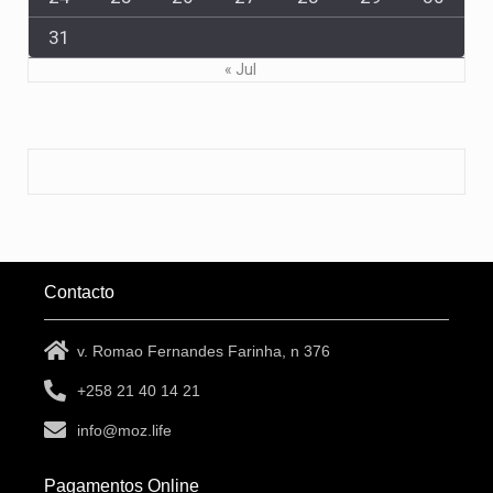
31
« Jul
Contacto
v. Romao Fernandes Farinha, n 376
+258 21 40 14 21
info@moz.life
Pagamentos Online