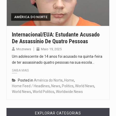
Segundo as autoridades canadianas, mais de 200 incêndios florestais continuam…
De acordo com as autoridades de saúde da Faixa de…
AMÉRICA DO NORTE
A polícia moçambicana anunciou a detenção de mais um suspeito…
Internacional/EUA: Estudante Acusado
De Assassínio De Quatro Pessoas
Cover photo suggestion (in English): A police officer outside a…
Moznews
Maio 19, 2025
O Senado dos Estados Unidos aprovou, no dia 7 de…
Um adolescente de 14 anos foi acusado na quinta-feira
de ter assassinado quatro pessoas na sua escola…
SAIBA MAIS
Posted in
América do Norte
,
Home
,
Home Feed / Headlines
,
News
,
Politics
,
World News
,
World News
,
World Politics
,
Worldwide News
EXPLORAR CATEGORIAS