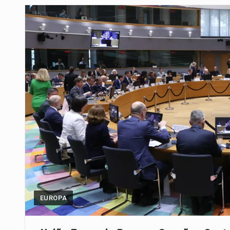
Um dos casos mais graves envol
A cidade de Bunia, capital da prov
O pagamento marca o desfecho
O programa, cuja implementação 
A nova legislação estabelece um
O Departamento de Estado norte
A final coloca frente a frente d
EUROPA