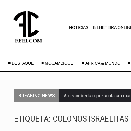
NOTICIAS
BILHETEIRA ONLIN
■ DESTAQUE
■ MOCAMBIQUE
■ ÁFRICA & MUNDO
■
BREAKING NEWS
A descoberta representa um mar
Segundo as autoridades canadian
ETIQUETA:
COLONOS ISRAELITAS
De acordo com as autoridades d