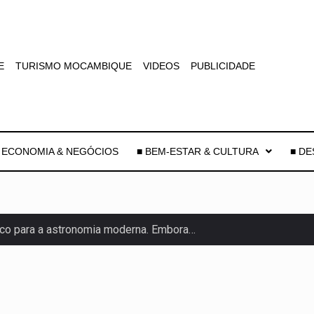
E
TURISMO MOCAMBIQUE
VIDEOS
PUBLICIDADE
 ECONOMIA & NEGÓCIOS
■ BEM-ESTAR & CULTURA
■ D
co para a astronomia moderna. Embora…
as, mais de 200 incêndios florestais continuam…
e saúde da Faixa de…