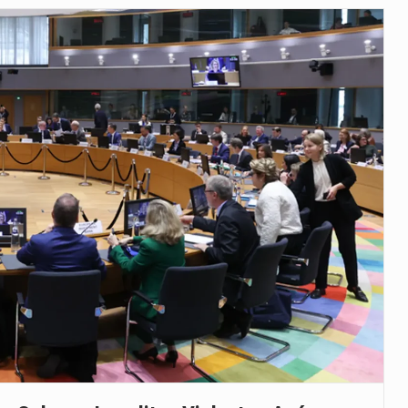
veu a residência de Sam…
íncia de Ituri, tornou-se…
 de um dos processos mais…
está prevista entre abril de 2026…
 prazo de 180 dias para…
-americano confirmou que cidadãos dos Estados…
uas equipas que chegaram…