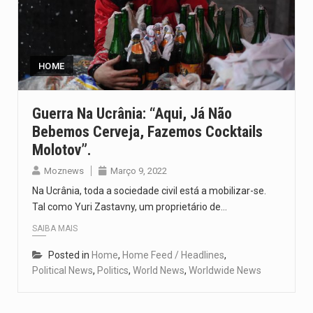
HOME
Guerra Na Ucrânia: “Aqui, Já Não
Bebemos Cerveja, Fazemos Cocktails
Molotov”.
Moznews
Março 9, 2022
Na Ucrânia, toda a sociedade civil está a mobilizar-se.
Tal como Yuri Zastavny, um proprietário de…
SAIBA MAIS
Posted in
Home
,
Home Feed / Headlines
,
Political News
,
Politics
,
World News
,
Worldwide News