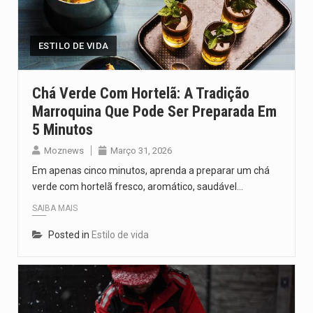
Um dos casos mais graves envolveu a residência de Sam…
A cidade de Bunia, capital da província de Ituri, tornou-se…
ESTILO DE VIDA
O Senado dos Estados Unidos aprovou, no dia 7 de…
Chá Verde Com Hortelã: A Tradição
Marroquina Que Pode Ser Preparada Em
Legislação, renomeada em homenagem ao falecido senador Lindsey Graham, foi…
5 Minutos
A nova legislação estabelece um prazo de 180 dias para…
Moznews
Março 31, 2026
Em apenas cinco minutos, aprenda a preparar um chá
verde com hortelã fresco, aromático, saudável…
SAIBA MAIS
Posted in
Estilo de vida