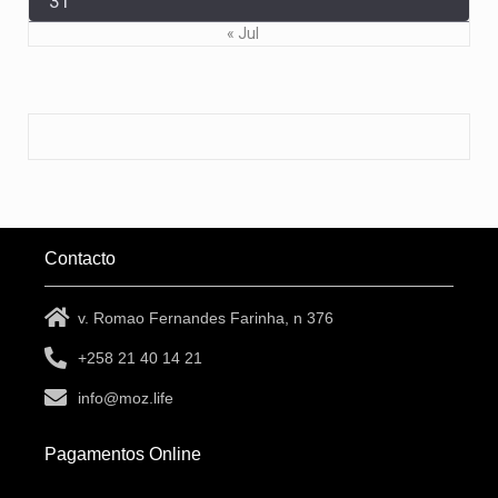
31
« Jul
Contacto
v. Romao Fernandes Farinha, n 376
+258 21 40 14 21
info@moz.life
Pagamentos Online