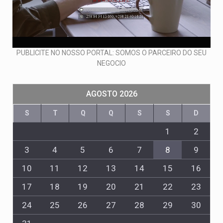
PUBLICITE NO NOSSO PORTAL: SOMOS O PARCEIRO DO SEU
NEGOCIO
AGOSTO 2026
S
T
Q
Q
S
S
D
1
2
3
4
5
6
7
8
9
10
11
12
13
14
15
16
17
18
19
20
21
22
23
24
25
26
27
28
29
30