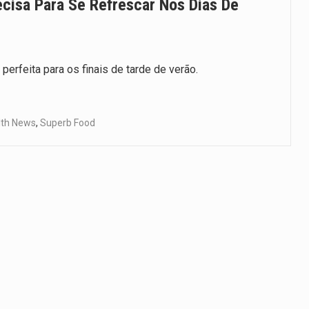
ecisa Para Se Refrescar Nos Dias De
erfeita para os finais de tarde de verão.
th News
,
Superb Food