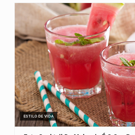
Um dos casos mais graves envol
A cidade de Bunia, capital da prov
O pagamento marca o desfecho
O programa, cuja implementação 
A nova legislação estabelece um
O Departamento de Estado norte
A final coloca frente a frente d
ESTILO DE VIDA