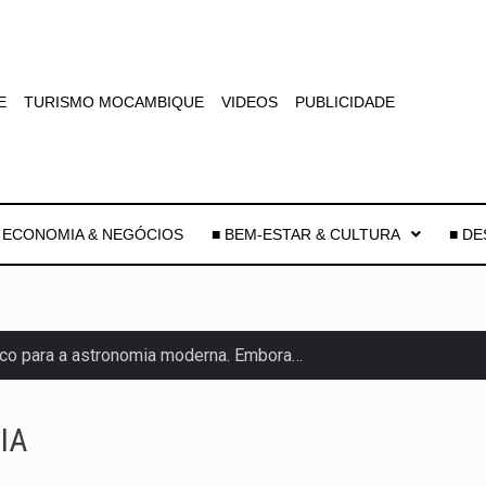
E
TURISMO MOCAMBIQUE
VIDEOS
PUBLICIDADE
 ECONOMIA & NEGÓCIOS
■ BEM-ESTAR & CULTURA
■ D
co para a astronomia moderna. Embora…
as, mais de 200 incêndios florestais continuam…
IA
e saúde da Faixa de…