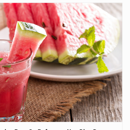
veu a residência de Sam…
íncia de Ituri, tornou-se…
 de um dos processos mais…
está prevista entre abril de 2026…
 prazo de 180 dias para…
-americano confirmou que cidadãos dos Estados…
uas equipas que chegaram…