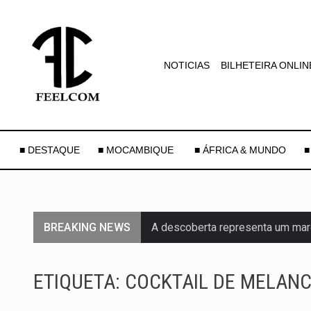
NOTICIAS
BILHETEIRA ONLIN
■ DESTAQUE
■ MOCAMBIQUE
■ ÁFRICA & MUNDO
■
BREAKING NEWS
A descoberta representa um mar
Segundo as autoridades canadian
ETIQUETA:
COCKTAIL DE MELANC
De acordo com as autoridades d