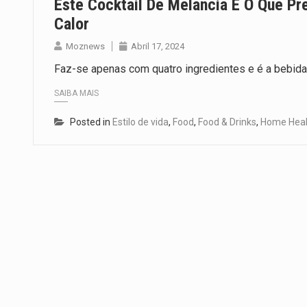
Este Cocktail De Melancia É O Que Pr
Calor
Moznews
Abril 17, 2024
Faz-se apenas com quatro ingredientes e é a bebida p
SAIBA MAIS
Posted in
Estilo de vida
,
Food
,
Food & Drinks
,
Home Heal