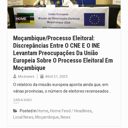
O pagamento marca o desfecho de um dos processos mais…
O programa, cuja implementação está prevista entre abril de 2026…
HOME
A nova legislação estabelece um prazo de 180 dias para…
Moçambique/processo Eleitoral:
Discrepâncias Entre O CNE E O INE
O Departamento de Estado norte-americano confirmou que cidadãos dos Estados…
Levantam Preocupações Da União
A final coloca frente a frente duas equipas que chegaram…
Europeia Sobre O Processo Eleitoral Em
Moçambique
Moznews
Abril 21, 2025
O relatório da missão europeia aponta ainda que, em
várias províncias, o número de eleitores recenseados…
SAIBA MAIS
Posted in
Home
,
Home Feed / Headlines
,
Local News
,
Moçambique
,
News