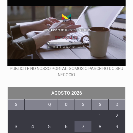
PUBLICITE NO NOSSO PORTAL: SOMOS O PARCEIRO DO SEU
NEGOCIO
AGOSTO 2026
S
T
Q
Q
S
S
D
1
2
3
4
5
6
7
8
9