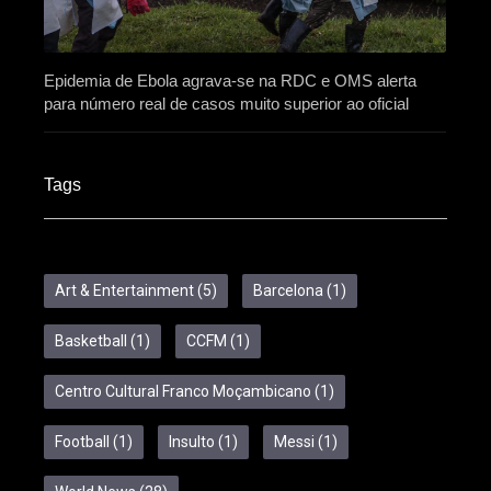
Epidemia de Ebola agrava-se na RDC e OMS alerta
para número real de casos muito superior ao oficial
Tags
Art & Entertainment
(5)
Barcelona
(1)
Basketball
(1)
CCFM
(1)
Centro Cultural Franco Moçambicano
(1)
Football
(1)
Insulto
(1)
Messi
(1)