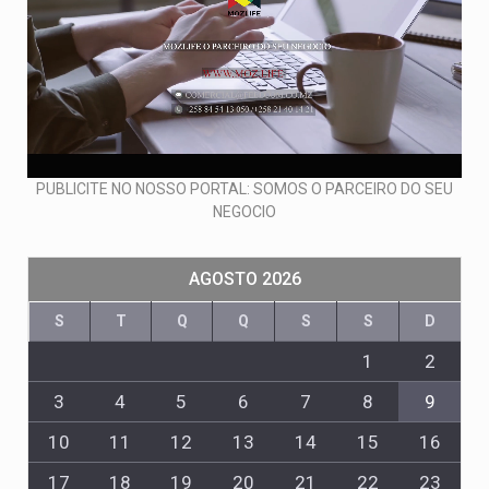
PUBLICITE NO NOSSO PORTAL: SOMOS O PARCEIRO DO SEU
NEGOCIO
AGOSTO 2026
S
T
Q
Q
S
S
D
1
2
3
4
5
6
7
8
9
10
11
12
13
14
15
16
17
18
19
20
21
22
23