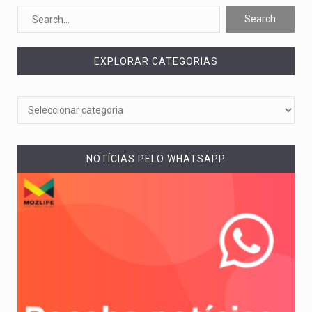
Segundo as autoridades canadianas, mais de 200 incêndios florestais continuam…
De acordo com as autoridades de saúde da Faixa de…
EXPLORAR CATEGORIAS
A polícia moçambicana anunciou a detenção de mais um suspeito…
Cover photo suggestion (in English): A police officer outside a…
O Senado dos Estados Unidos aprovou, no dia 7 de…
NOTÍCIAS PELO WHATSAPP