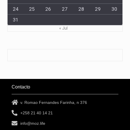
24
25
26
27
28
29
30
31
« Jul
Contacto
v. Romao Fernandes Farinha, n 376
+258 21 40 14 21
info@moz.life