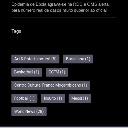
Epidemia de Ebola agrava-se na RDC e OMS alerta
para número real de casos muito superior ao oficial
Tags
Art & Entertainment
(5)
Barcelona
(1)
Basketball
(1)
CCFM
(1)
Centro Cultural Franco Moçambicano
(1)
Football
(1)
Insulto
(1)
Messi
(1)
World News
(28)