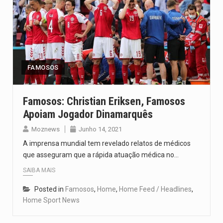
FAMOSOS
Famosos: Christian Eriksen, Famosos
Apoiam Jogador Dinamarquês
Moznews
Junho 14, 2021
A imprensa mundial tem revelado relatos de médicos
que asseguram que a rápida atuação médica no…
SAIBA MAIS
Posted in
Famosos
,
Home
,
Home Feed / Headlines
,
Home Sport News