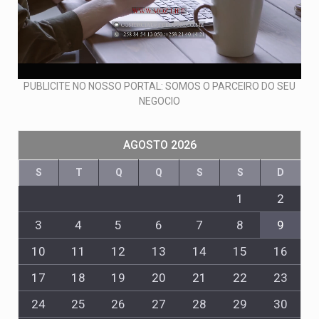
PUBLICITE NO NOSSO PORTAL: SOMOS O PARCEIRO DO SEU
NEGOCIO
AGOSTO 2026
S
T
Q
Q
S
S
D
1
2
3
4
5
6
7
8
9
10
11
12
13
14
15
16
17
18
19
20
21
22
23
24
25
26
27
28
29
30