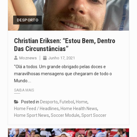
Segundo as autoridades canadianas, mais de 200 incêndios florestais continuam…
De acordo com as autoridades de saúde da Faixa de…
DESPORTO
A polícia moçambicana anunciou a detenção de mais um suspeito…
Christian Eriksen: “Estou Bem, Dentro
Das Circunstâncias”
Cover photo suggestion (in English): A police officer outside a…
Moznews
Junho 17, 2021
O Senado dos Estados Unidos aprovou, no dia 7 de…
"Olá a todos. Um grande obrigado pelas doces e
maravilhosas mensagens que chegaram de todo o
Mundo.…
SAIBA MAIS
Posted in
Desporto
,
Futebol
,
Home
,
Home Feed / Headlines
,
Home Health News
,
Home Sport News
,
Soccer Module
,
Sport Soccer