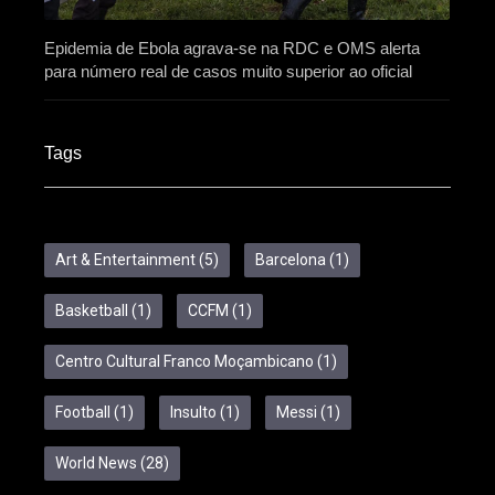
Epidemia de Ebola agrava-se na RDC e OMS alerta
para número real de casos muito superior ao oficial
Tags
Art & Entertainment
(5)
Barcelona
(1)
Basketball
(1)
CCFM
(1)
Centro Cultural Franco Moçambicano
(1)
Football
(1)
Insulto
(1)
Messi
(1)
World News
(28)