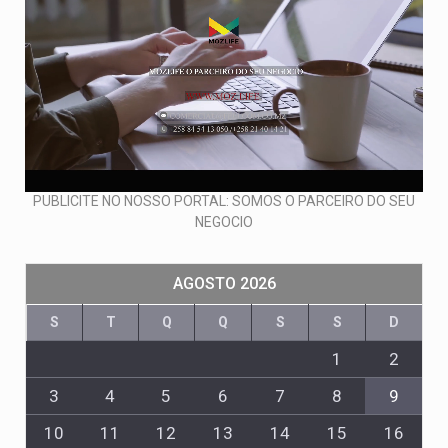
PUBLICITE NO NOSSO PORTAL: SOMOS O PARCEIRO DO SEU
NEGOCIO
AGOSTO 2026
S
T
Q
Q
S
S
D
1
2
3
4
5
6
7
8
9
10
11
12
13
14
15
16