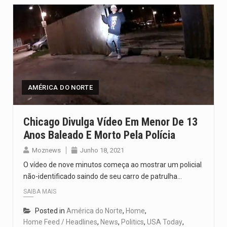
AMÉRICA DO NORTE
Chicago Divulga Vídeo Em Menor De 13
Anos Baleado E Morto Pela Polícia
Moznews
Junho 18, 2021
O vídeo de nove minutos começa ao mostrar um policial
não-identificado saindo de seu carro de patrulha…
SAIBA MAIS
Posted in
América do Norte
,
Home
,
Home Feed / Headlines
,
News
,
Politics
,
USA Today
,