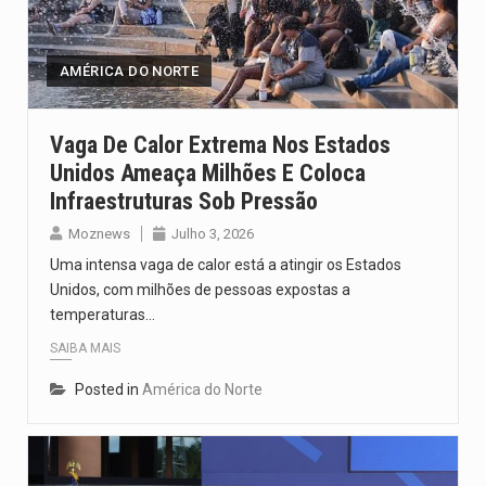
Segundo as autoridades canadianas, mais de 200 incêndios florestais continuam…
De acordo com as autoridades de saúde da Faixa de…
AMÉRICA DO NORTE
A polícia moçambicana anunciou a detenção de mais um suspeito…
Vaga De Calor Extrema Nos Estados
Unidos Ameaça Milhões E Coloca
Cover photo suggestion (in English): A police officer outside a…
Infraestruturas Sob Pressão
O Senado dos Estados Unidos aprovou, no dia 7 de…
Moznews
Julho 3, 2026
Uma intensa vaga de calor está a atingir os Estados
Unidos, com milhões de pessoas expostas a
temperaturas…
SAIBA MAIS
Posted in
América do Norte