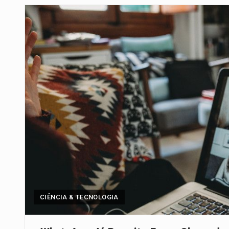
Um dos casos mais graves envol
A cidade de Bunia, capital da prov
O pagamento marca o desfecho
O programa, cuja implementação 
A nova legislação estabelece um
O Departamento de Estado norte
A final coloca frente a frente d
CIÊNCIA & TECNOLOGIA