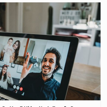
veu a residência de Sam…
íncia de Ituri, tornou-se…
 de um dos processos mais…
está prevista entre abril de 2026…
 prazo de 180 dias para…
-americano confirmou que cidadãos dos Estados…
uas equipas que chegaram…