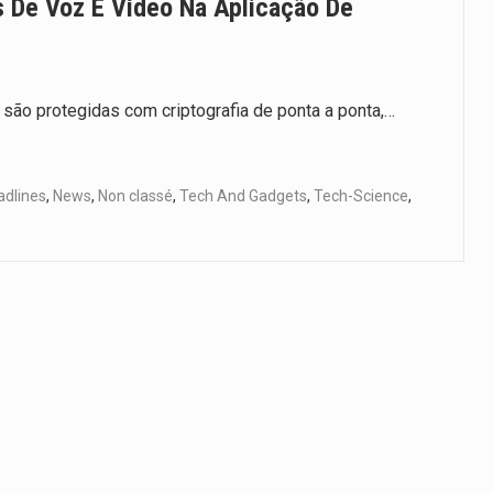
 De Voz E Vídeo Na Aplicação De
ão protegidas com criptografia de ponta a ponta,…
adlines
,
News
,
Non classé
,
Tech And Gadgets
,
Tech-Science
,