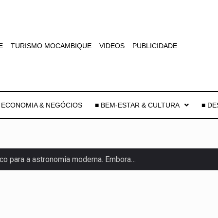
E
TURISMO MOCAMBIQUE
VIDEOS
PUBLICIDADE
 ECONOMIA & NEGÓCIOS
■ BEM-ESTAR & CULTURA
■ D
co para a astronomia moderna. Embora…
as, mais de 200 incêndios florestais continuam…
e saúde da Faixa de…