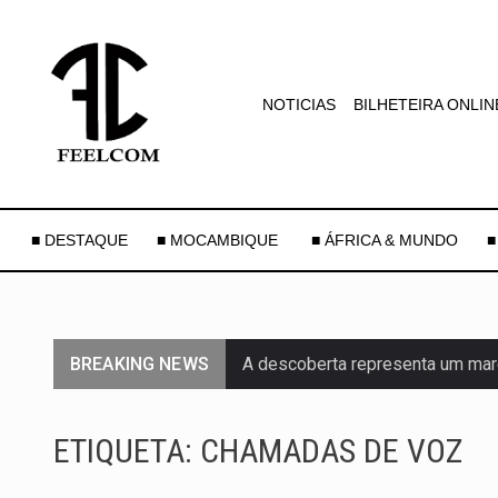
NOTICIAS
BILHETEIRA ONLIN
■ DESTAQUE
■ MOCAMBIQUE
■ ÁFRICA & MUNDO
■
BREAKING NEWS
A descoberta representa um mar
Segundo as autoridades canadian
ETIQUETA:
CHAMADAS DE VOZ
De acordo com as autoridades d