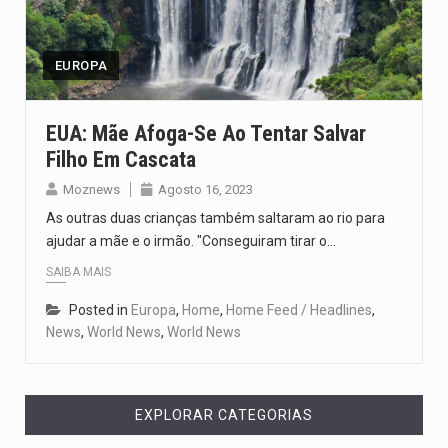
O pagamento marca o desfecho de um dos processos mais…
O programa, cuja implementação está prevista entre abril de 2026…
EUROPA
A nova legislação estabelece um prazo de 180 dias para…
EUA: Mãe Afoga-Se Ao Tentar Salvar
Filho Em Cascata
O Departamento de Estado norte-americano confirmou que cidadãos dos Estados…
Moznews
Agosto 16, 2023
A final coloca frente a frente duas equipas que chegaram…
As outras duas crianças também saltaram ao rio para
ajudar a mãe e o irmão. "Conseguiram tirar o…
SAIBA MAIS
Posted in
Europa
,
Home
,
Home Feed / Headlines
,
News
,
World News
,
World News
EXPLORAR CATEGORIAS