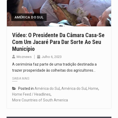
O pagamento marca o desfecho de um dos processos mais…
O programa, cuja implementação está prevista entre abril de 2026…
AMÉRICA DO SUL
A nova legislação estabelece um prazo de 180 dias para…
Vídeo: O Presidente Da Câmara Casa-Se
Com Um Jacaré Para Dar Sorte Ao Seu
O Departamento de Estado norte-americano confirmou que cidadãos dos Estados…
Município
A final coloca frente a frente duas equipas que chegaram…
Moznews
Julho 6, 2023
A cerimónia faz parte de uma tradição destinada a
trazer prosperidade às colheitas dos agricultores…
SAIBA MAIS
Posted in
América do Sul
,
América do Sul
,
Home
,
Home Feed / Headlines
,
More Countries of South America