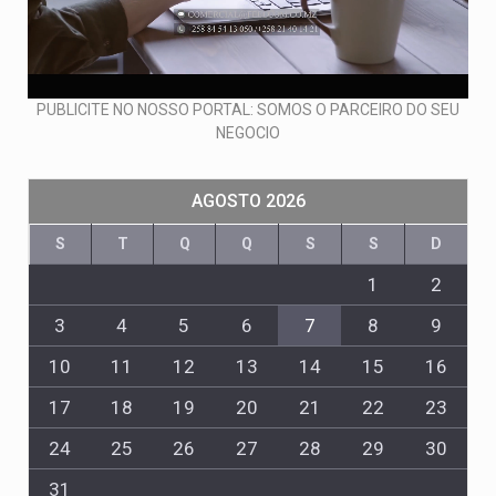
PUBLICITE NO NOSSO PORTAL: SOMOS O PARCEIRO DO SEU
NEGOCIO
AGOSTO 2026
S
T
Q
Q
S
S
D
1
2
3
4
5
6
7
8
9
10
11
12
13
14
15
16
17
18
19
20
21
22
23
24
25
26
27
28
29
30
31