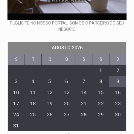
PUBLICITE NO NOSSO PORTAL: SOMOS O PARCEIRO DO SEU
NEGOCIO
AGOSTO 2026
S
T
Q
Q
S
S
D
1
2
3
4
5
6
7
8
9
10
11
12
13
14
15
16
17
18
19
20
21
22
23
24
25
26
27
28
29
30
31