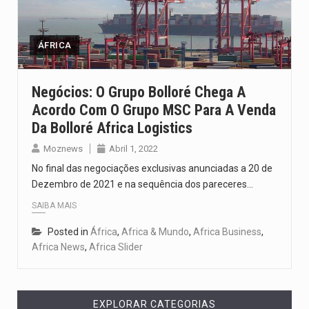
Segundo as autoridades canadianas, mais de 200 incêndios florestais continuam…
De acordo com as autoridades de saúde da Faixa de…
ÁFRICA
A polícia moçambicana anunciou a detenção de mais um suspeito…
Negócios: O Grupo Bolloré Chega A
Acordo Com O Grupo MSC Para A Venda
Cover photo suggestion (in English): A police officer outside a…
Da Bolloré Africa Logistics
O Senado dos Estados Unidos aprovou, no dia 7 de…
Moznews
Abril 1, 2022
No final das negociações exclusivas anunciadas a 20 de
Dezembro de 2021 e na sequência dos pareceres…
SAIBA MAIS
Posted in
África
,
Africa & Mundo
,
Africa Business
,
Africa News
,
Africa Slider
EXPLORAR CATEGORIAS