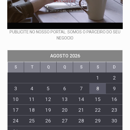
PUBLICITE NO NOSSO PORTAL: SOMOS O PARCEIRO DO SEU
NEGOCIO
AGOSTO 2026
S
T
Q
Q
S
S
D
1
2
3
4
5
6
7
8
9
10
11
12
13
14
15
16
17
18
19
20
21
22
23
24
25
26
27
28
29
30