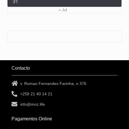
31
« Jul
Contacto
v. Romao Fernandes Farinha, n 376
+258 21 40 14 21
info@moz.life
Pagamentos Online