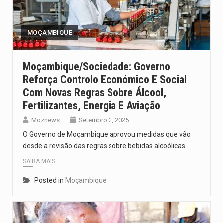
Um dos casos mais graves envolveu a residência de Sam…
A cidade de Bunia, capital da província de Ituri, tornou-se…
MOÇAMBIQUE
O Senado dos Estados Unidos aprovou, no dia 7 de…
Moçambique/Sociedade: Governo
Reforça Controlo Económico E Social
Legislação, renomeada em homenagem ao falecido senador Lindsey Graham, foi…
Com Novas Regras Sobre Álcool,
A nova legislação estabelece um prazo de 180 dias para…
Fertilizantes, Energia E Aviação
Moznews
Setembro 3, 2025
O Governo de Moçambique aprovou medidas que vão
desde a revisão das regras sobre bebidas alcoólicas…
SAIBA MAIS
Posted in
Moçambique