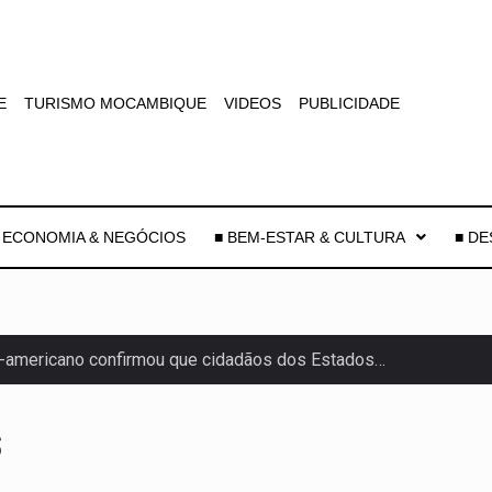
E
TURISMO MOCAMBIQUE
VIDEOS
PUBLICIDADE
 ECONOMIA & NEGÓCIOS
■ BEM-ESTAR & CULTURA
■ D
-americano confirmou que cidadãos dos Estados…
uas equipas que chegaram…
S
co para a astronomia moderna. Embora…