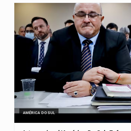
Segundo as autoridades canadian
De acordo com as autoridades d
Um dos casos mais graves envol
A cidade de Bunia, capital da prov
O Senado dos Estados Unidos ap
Legislação, renomeada em homen
A nova legislação estabelece um
AMÉRICA DO SUL