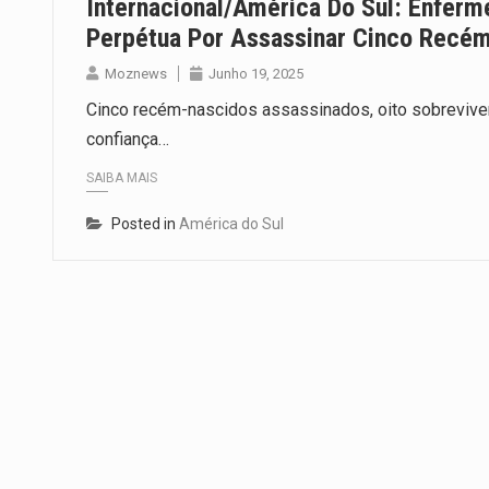
Internacional/América Do Sul: Enferm
Perpétua Por Assassinar Cinco Recé
Moznews
Junho 19, 2025
Cinco recém-nascidos assassinados, oito sobrevive
confiança…
SAIBA MAIS
Posted in
América do Sul