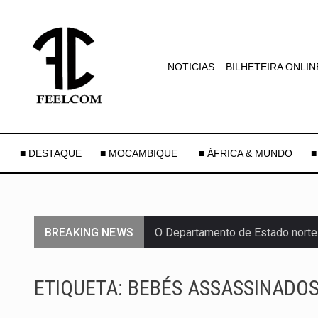
NOTICIAS
BILHETEIRA ONLIN
■ DESTAQUE
■ MOCAMBIQUE
■ ÁFRICA & MUNDO
■
BREAKING NEWS
O Departamento de Estado norte
A final coloca frente a frente d
ETIQUETA:
BEBÉS ASSASSINADO
A descoberta representa um mar