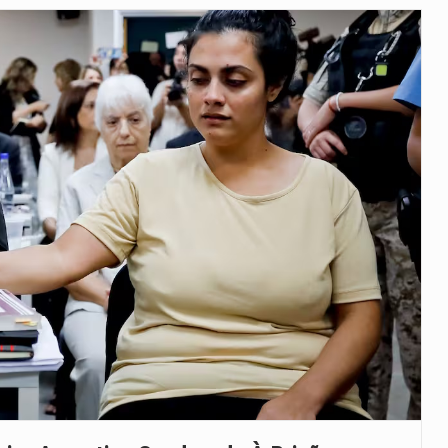
as, mais de 200 incêndios florestais continuam…
e saúde da Faixa de…
veu a residência de Sam…
íncia de Ituri, tornou-se…
rovou, no dia 7 de…
agem ao falecido senador Lindsey Graham, foi…
 prazo de 180 dias para…