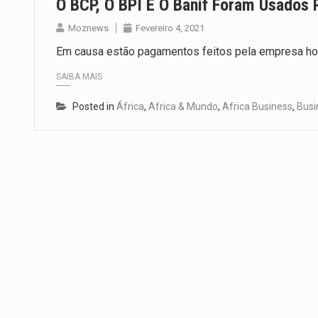
O BCP, O BPI E O Banif Foram Usados
Moznews
Fevereiro 4, 2021
Em causa estão pagamentos feitos pela empresa ho
SAIBA MAIS
Posted in
África
,
Africa & Mundo
,
Africa Business
,
Busi