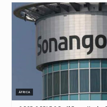
Segundo as autoridades canadian
De acordo com as autoridades d
Um dos casos mais graves envol
A cidade de Bunia, capital da prov
O Senado dos Estados Unidos ap
Legislação, renomeada em homen
A nova legislação estabelece um
ÁFRICA