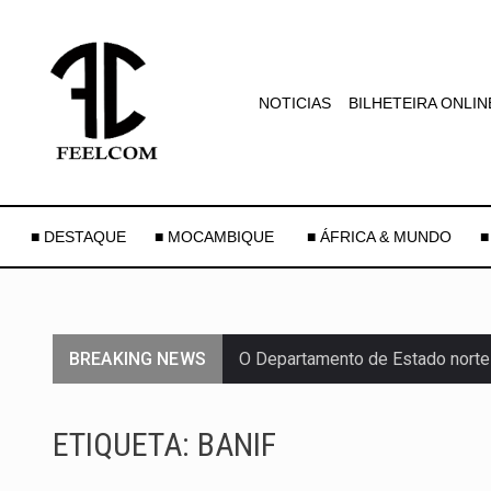
NOTICIAS
BILHETEIRA ONLIN
■ DESTAQUE
■ MOCAMBIQUE
■ ÁFRICA & MUNDO
■
BREAKING NEWS
O Departamento de Estado norte
A final coloca frente a frente d
ETIQUETA:
BANIF
A descoberta representa um mar