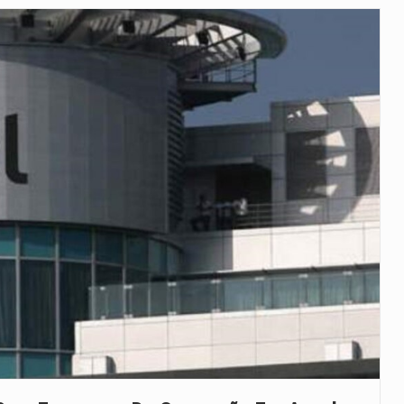
as, mais de 200 incêndios florestais continuam…
e saúde da Faixa de…
veu a residência de Sam…
íncia de Ituri, tornou-se…
rovou, no dia 7 de…
agem ao falecido senador Lindsey Graham, foi…
 prazo de 180 dias para…