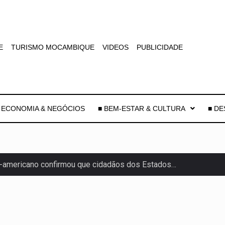
E
TURISMO MOCAMBIQUE
VIDEOS
PUBLICIDADE
 ECONOMIA & NEGÓCIOS
■ BEM-ESTAR & CULTURA
■ D
-americano confirmou que cidadãos dos Estados…
uas equipas que chegaram…
co para a astronomia moderna. Embora…