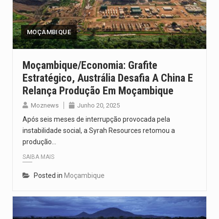
Segundo as autoridades canadianas, mais de 200 incêndios florestais continuam…
De acordo com as autoridades de saúde da Faixa de…
MOÇAMBIQUE
A polícia moçambicana anunciou a detenção de mais um suspeito…
Moçambique/Economia: Grafite
Estratégico, Austrália Desafia A China E
Cover photo suggestion (in English): A police officer outside a…
Relança Produção Em Moçambique
O Senado dos Estados Unidos aprovou, no dia 7 de…
Moznews
Junho 20, 2025
Após seis meses de interrupção provocada pela
instabilidade social, a Syrah Resources retomou a
produção…
SAIBA MAIS
Posted in
Moçambique