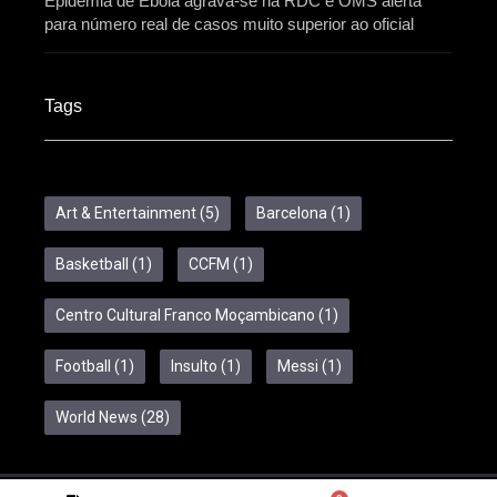
Epidemia de Ebola agrava-se na RDC e OMS alerta
para número real de casos muito superior ao oficial
Tags
Art & Entertainment
(5)
Barcelona
(1)
Basketball
(1)
CCFM
(1)
Centro Cultural Franco Moçambicano
(1)
Football
(1)
Insulto
(1)
Messi
(1)
World News
(28)