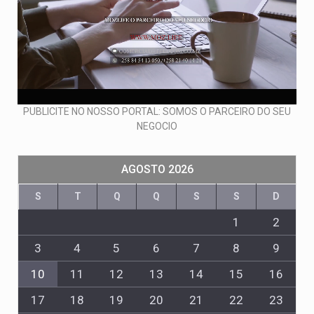
PUBLICITE NO NOSSO PORTAL: SOMOS O PARCEIRO DO SEU
NEGOCIO
AGOSTO 2026
S
T
Q
Q
S
S
D
1
2
3
4
5
6
7
8
9
10
11
12
13
14
15
16
17
18
19
20
21
22
23