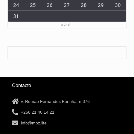
24
25
26
27
28
29
30
31
« Jul
Contacto
v. Romao Fernandes Farinha, n 376
+258 21 40 14 21
info@moz.life