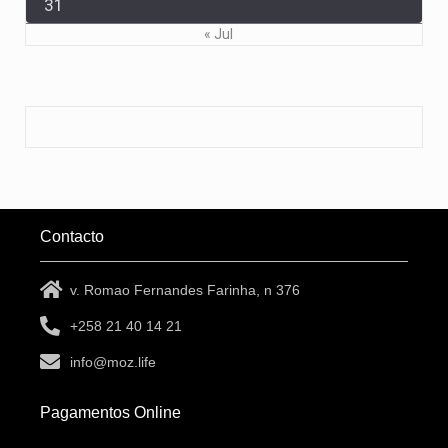
31
« Jul
Contacto
v. Romao Fernandes Farinha, n 376
+258 21 40 14 21
info@moz.life
Pagamentos Online