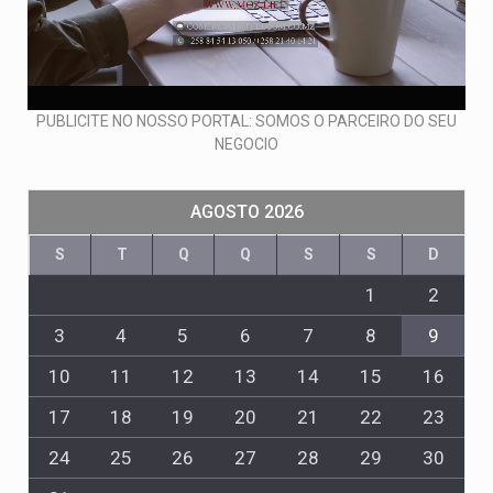
PUBLICITE NO NOSSO PORTAL: SOMOS O PARCEIRO DO SEU
NEGOCIO
AGOSTO 2026
S
T
Q
Q
S
S
D
1
2
3
4
5
6
7
8
9
10
11
12
13
14
15
16
17
18
19
20
21
22
23
24
25
26
27
28
29
30