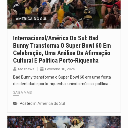
Segundo as autoridades canadianas, mais de 200 incêndios florestais continuam…
De acordo com as autoridades de saúde da Faixa de…
AMÉRICA DO SUL
A polícia moçambicana anunciou a detenção de mais um suspeito…
Internacional/América Do Sul: Bad
Bunny Transforma O Super Bowl 60 Em
Cover photo suggestion (in English): A police officer outside a…
Celebração, Uma Análise Da Afirmação
O Senado dos Estados Unidos aprovou, no dia 7 de…
Cultural E Política Porto-Riquenha
Moznews
Fevereiro 10, 2026
Bad Bunny transforma o Super Bowl 60 em uma festa
de identidade porto-riquenha, unindo música, política…
SAIBA MAIS
Posted in
América do Sul