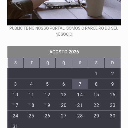
PUBLICITE NO NOSSO PORTAL: SOMOS O PARCEIRO DO SEU
NEGOCIO
AGOSTO 2026
S
T
Q
Q
S
S
D
1
2
3
4
5
6
7
8
9
10
11
12
13
14
15
16
17
18
19
20
21
22
23
24
25
26
27
28
29
30
31