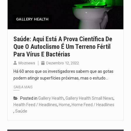
O pagamento marca o desfecho de um dos processos mais…
O programa, cuja implementação está prevista entre abril de 2026…
GALLERY HEALTH
A nova legislação estabelece um prazo de 180 dias para…
Saúde: Aqui Está A Prova Científica De
Que O Autoclismo É Um Terreno Fértil
O Departamento de Estado norte-americano confirmou que cidadãos dos Estados…
Para Vírus E Bactérias
A final coloca frente a frente duas equipas que chegaram…
Moznews
Dezembro 12, 2022
Há 60 anos que os investigadores sabem que as gotas
podem atingir superfícies próximas, mas o estudo…
SAIBA MAIS
Posted in
Gallery Health
,
Gallery Health Small News
,
Health Feed / Headlines
,
Home
,
Home Feed / Headlines
,
Saúde