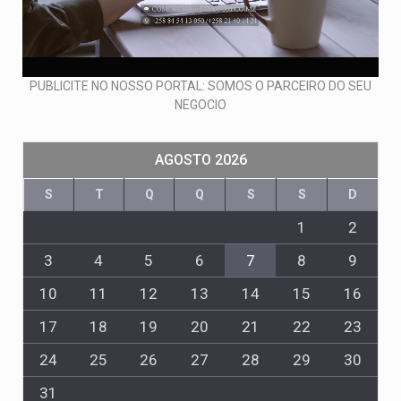
PUBLICITE NO NOSSO PORTAL: SOMOS O PARCEIRO DO SEU
NEGOCIO
AGOSTO 2026
S
T
Q
Q
S
S
D
1
2
3
4
5
6
7
8
9
10
11
12
13
14
15
16
17
18
19
20
21
22
23
24
25
26
27
28
29
30
31