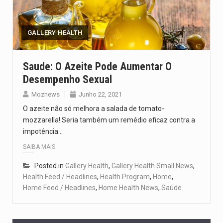
O pagamento marca o desfecho de um dos processos mais…
O programa, cuja implementação está prevista entre abril de 2026…
GALLERY HEALTH
A nova legislação estabelece um prazo de 180 dias para…
Saude: O Azeite Pode Aumentar O
Desempenho Sexual
O Departamento de Estado norte-americano confirmou que cidadãos dos Estados…
Moznews
Junho 22, 2021
A final coloca frente a frente duas equipas que chegaram…
O azeite não só melhora a salada de tomato-
mozzarella! Seria também um remédio eficaz contra a
impotência…
SAIBA MAIS
Posted in
Gallery Health
,
Gallery Health Small News
,
Health Feed / Headlines
,
Health Program
,
Home
,
Home Feed / Headlines
,
Home Health News
,
Saúde