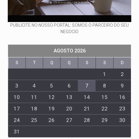
PUBLICITE NO NOSSO PORTAL: SOMOS O PARCEIRO DO SEU
NEGOCIO
AGOSTO 2026
S
T
Q
Q
S
S
D
1
2
3
4
5
6
7
8
9
10
11
12
13
14
15
16
17
18
19
20
21
22
23
24
25
26
27
28
29
30
31