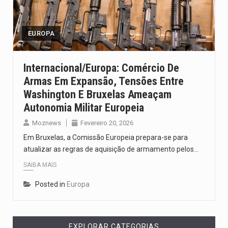
O pagamento marca o desfecho de um dos processos mais…
O programa, cuja implementação está prevista entre abril de 2026…
EUROPA
A nova legislação estabelece um prazo de 180 dias para…
Internacional/Europa: Comércio De
Armas Em Expansão, Tensões Entre
O Departamento de Estado norte-americano confirmou que cidadãos dos Estados…
Washington E Bruxelas Ameaçam
A final coloca frente a frente duas equipas que chegaram…
Autonomia Militar Europeia
Moznews
Fevereiro 20, 2026
Em Bruxelas, a Comissão Europeia prepara-se para
atualizar as regras de aquisição de armamento pelos…
SAIBA MAIS
Posted in
Europa
EXPLORAR CATEGORIAS