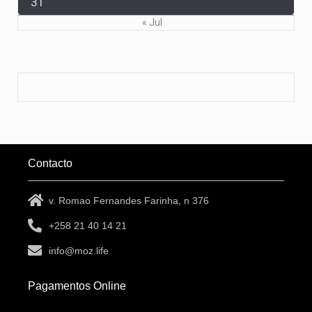
31
« Jul
Contacto
v. Romao Fernandes Farinha, n 376
+258 21 40 14 21
info@moz.life
Pagamentos Online