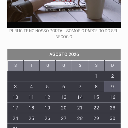
PUBLICITE NO NOSSO PORTAL: SOMOS O PARCEIRO DO SEU
NEGOCIO
AGOSTO 2026
S
T
Q
Q
S
S
D
1
2
3
4
5
6
7
8
9
10
11
12
13
14
15
16
17
18
19
20
21
22
23
24
25
26
27
28
29
30