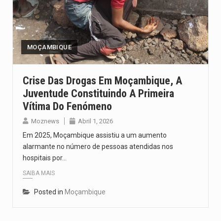
Segundo as autoridades canadianas, mais de 200 incêndios florestais continuam…
De acordo com as autoridades de saúde da Faixa de…
MOÇAMBIQUE
A polícia moçambicana anunciou a detenção de mais um suspeito…
Cover photo suggestion (in English): A police officer outside a…
Crise Das Drogas Em Moçambique, A
Juventude Constituindo A Primeira
O Senado dos Estados Unidos aprovou, no dia 7 de…
Vítima Do Fenómeno
Moznews
Abril 1, 2026
Em 2025, Moçambique assistiu a um aumento
alarmante no número de pessoas atendidas nos
hospitais por…
SAIBA MAIS
Posted in
Moçambique