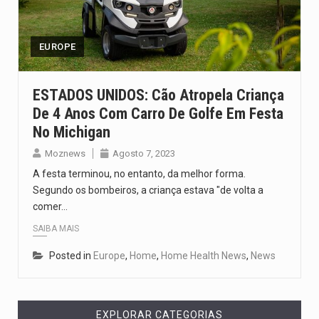
O pagamento marca o desfecho de um dos processos mais…
O programa, cuja implementação está prevista entre abril de 2026…
EUROPE
A nova legislação estabelece um prazo de 180 dias para…
ESTADOS UNIDOS: Cão Atropela Criança
De 4 Anos Com Carro De Golfe Em Festa
O Departamento de Estado norte-americano confirmou que cidadãos dos Estados…
No Michigan
A final coloca frente a frente duas equipas que chegaram…
Moznews
Agosto 7, 2023
A festa terminou, no entanto, da melhor forma.
Segundo os bombeiros, a criança estava "de volta a
comer…
SAIBA MAIS
Posted in
Europe
,
Home
,
Home Health News
,
News
EXPLORAR CATEGORIAS