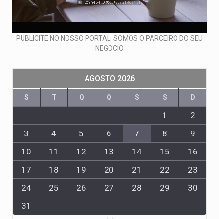
PUBLICITE NO NOSSO PORTAL: SOMOS O PARCEIRO DO SEU
NEGOCIO
AGOSTO 2026
S
T
Q
Q
S
S
D
1
2
3
4
5
6
7
8
9
10
11
12
13
14
15
16
17
18
19
20
21
22
23
24
25
26
27
28
29
30
31