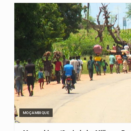
Um dos casos mais graves envol
A cidade de Bunia, capital da prov
O pagamento marca o desfecho
O programa, cuja implementação 
A nova legislação estabelece um
O Departamento de Estado norte
A final coloca frente a frente d
MOÇAMBIQUE