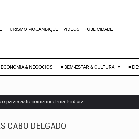
E
TURISMO MOCAMBIQUE
VIDEOS
PUBLICIDADE
 ECONOMIA & NEGÓCIOS
■ BEM-ESTAR & CULTURA
■ D
co para a astronomia moderna. Embora…
as, mais de 200 incêndios florestais continuam…
AS CABO DELGADO
e saúde da Faixa de…