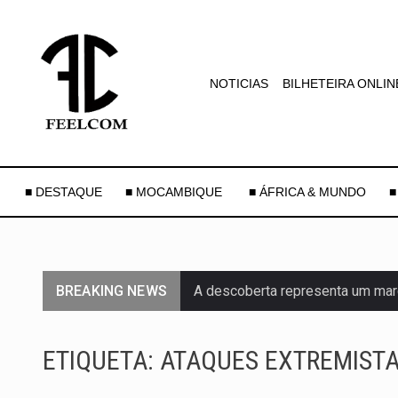
NOTICIAS
BILHETEIRA ONLIN
■ DESTAQUE
■ MOCAMBIQUE
■ ÁFRICA & MUNDO
■
BREAKING NEWS
A descoberta representa um mar
Segundo as autoridades canadian
ETIQUETA:
ATAQUES EXTREMIST
De acordo com as autoridades d