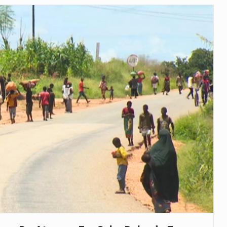
veu a residência de Sam…
íncia de Ituri, tornou-se…
 de um dos processos mais…
está prevista entre abril de 2026…
 prazo de 180 dias para…
-americano confirmou que cidadãos dos Estados…
uas equipas que chegaram…