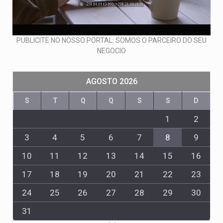
PUBLICITE NO NOSSO PORTAL: SOMOS O PARCEIRO DO SEU
NEGOCIO
AGOSTO 2026
S
T
Q
Q
S
S
D
1
2
3
4
5
6
7
8
9
10
11
12
13
14
15
16
17
18
19
20
21
22
23
24
25
26
27
28
29
30
31