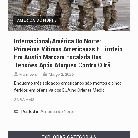
Um dos casos mais graves envolveu a residência de Sam…
A cidade de Bunia, capital da província de Ituri, tornou-se…
AMÉRICA DO NORTE
O Senado dos Estados Unidos aprovou, no dia 7 de…
Internacional/América Do Norte:
Primeiras Vítimas Americanas E Tiroteio
Legislação, renomeada em homenagem ao falecido senador Lindsey Graham, foi…
Em Austin Marcam Escalada Das
A nova legislação estabelece um prazo de 180 dias para…
Tensões Após Ataques Contra O Irã
Moznews
Março 2, 2026
Enquanto três soldados americanos são mortos e cinco
feridos em ofensiva dos EUA no Oriente Médio,…
SAIBA MAIS
Posted in
América do Norte
EXPLORAR CATEGORIAS