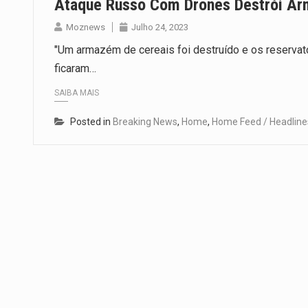
Ataque Russo Com Drones Destrói A
Moznews
Julho 24, 2023
"Um armazém de cereais foi destruído e os reserva
ficaram…
SAIBA MAIS
Posted in
Breaking News
,
Home
,
Home Feed / Headline