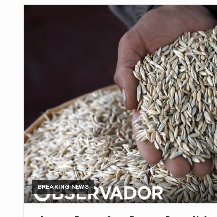
Um dos casos mais graves envol
A cidade de Bunia, capital da prov
O pagamento marca o desfecho
O programa, cuja implementação 
A nova legislação estabelece um
O Departamento de Estado norte
A final coloca frente a frente d
BREAKING NEWS