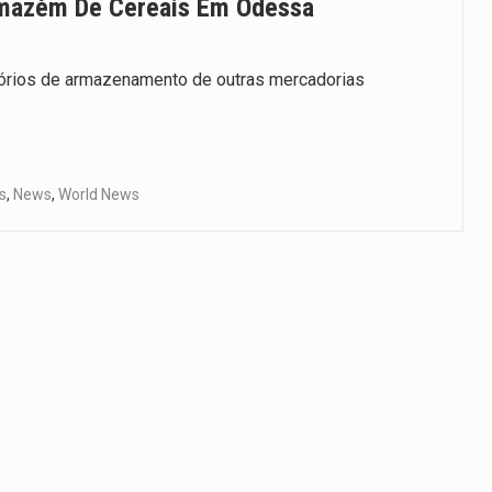
rmazém De Cereais Em Odessa
tórios de armazenamento de outras mercadorias
s
,
News
,
World News