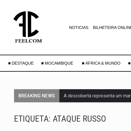
NOTICIAS
BILHETEIRA ONLIN
■ DESTAQUE
■ MOCAMBIQUE
■ ÁFRICA & MUNDO
■
BREAKING NEWS
A descoberta representa um mar
Segundo as autoridades canadian
ETIQUETA:
ATAQUE RUSSO
De acordo com as autoridades d