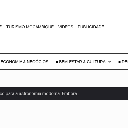
E
TURISMO MOCAMBIQUE
VIDEOS
PUBLICIDADE
 ECONOMIA & NEGÓCIOS
■ BEM-ESTAR & CULTURA
■ D
co para a astronomia moderna. Embora…
as, mais de 200 incêndios florestais continuam…
e saúde da Faixa de…