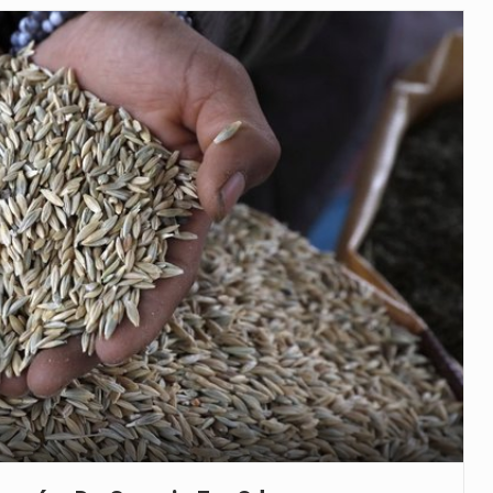
veu a residência de Sam…
íncia de Ituri, tornou-se…
 de um dos processos mais…
está prevista entre abril de 2026…
 prazo de 180 dias para…
-americano confirmou que cidadãos dos Estados…
uas equipas que chegaram…