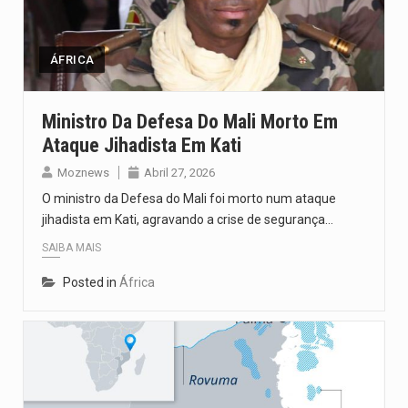
Segundo as autoridades canadianas, mais de 200 incêndios florestais continuam…
De acordo com as autoridades de saúde da Faixa de…
ÁFRICA
A polícia moçambicana anunciou a detenção de mais um suspeito…
Ministro Da Defesa Do Mali Morto Em
Ataque Jihadista Em Kati
Cover photo suggestion (in English): A police officer outside a…
Moznews
Abril 27, 2026
O Senado dos Estados Unidos aprovou, no dia 7 de…
O ministro da Defesa do Mali foi morto num ataque
jihadista em Kati, agravando a crise de segurança…
SAIBA MAIS
Posted in
África