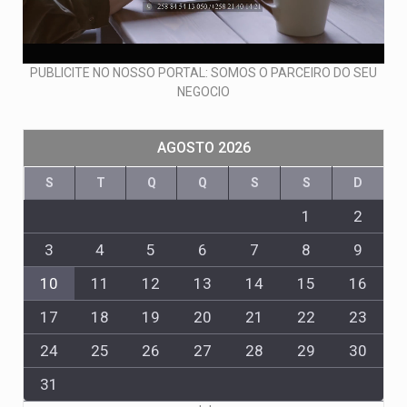
PUBLICITE NO NOSSO PORTAL: SOMOS O PARCEIRO DO SEU
NEGOCIO
AGOSTO 2026
S
T
Q
Q
S
S
D
1
2
3
4
5
6
7
8
9
10
11
12
13
14
15
16
17
18
19
20
21
22
23
24
25
26
27
28
29
30
31