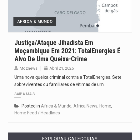
AFRICA & MUNDO
Justiça/Ataque Jihadista Em
Moçambique Em 2021: TotalEnergies É
Alvo De Uma Queixa-Crime
Moznews
Abril 21, 2025
Uma nova queixa criminal contra a TotalEnergies. Sete
sobreviventes ou familiares de vítimas de um…
SAIBA MAIS
Posted in
Africa & Mundo
,
Africa News
,
Home
,
Home Feed / Headlines
EXPLORAR CATEGORIAS