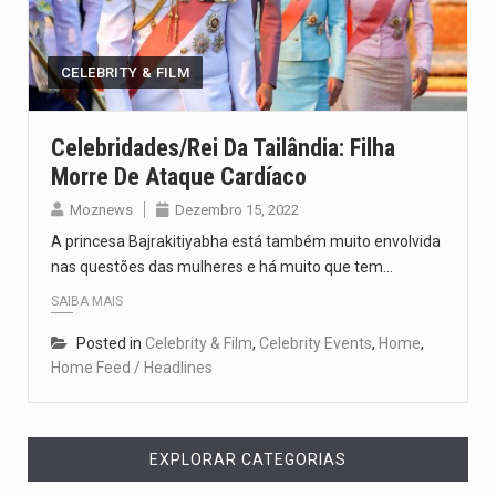
Segundo as autoridades canadianas, mais de 200 incêndios florestais continuam…
De acordo com as autoridades de saúde da Faixa de…
CELEBRITY & FILM
A polícia moçambicana anunciou a detenção de mais um suspeito…
Celebridades/Rei Da Tailândia: Filha
Morre De Ataque Cardíaco
Cover photo suggestion (in English): A police officer outside a…
Moznews
Dezembro 15, 2022
O Senado dos Estados Unidos aprovou, no dia 7 de…
A princesa Bajrakitiyabha está também muito envolvida
nas questões das mulheres e há muito que tem…
SAIBA MAIS
Posted in
Celebrity & Film
,
Celebrity Events
,
Home
,
Home Feed / Headlines
EXPLORAR CATEGORIAS