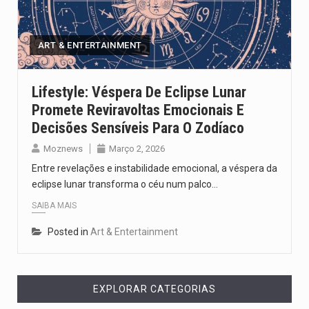
O pagamento marca o desfecho de um dos processos mais…
O programa, cuja implementação está prevista entre abril de 2026…
ART & ENTERTAINMENT
A nova legislação estabelece um prazo de 180 dias para…
Lifestyle: Véspera De Eclipse Lunar
Promete Reviravoltas Emocionais E
O Departamento de Estado norte-americano confirmou que cidadãos dos Estados…
Decisões Sensíveis Para O Zodíaco
A final coloca frente a frente duas equipas que chegaram…
Moznews
Março 2, 2026
Entre revelações e instabilidade emocional, a véspera da
eclipse lunar transforma o céu num palco…
SAIBA MAIS
Posted in
Art & Entertainment
EXPLORAR CATEGORIAS