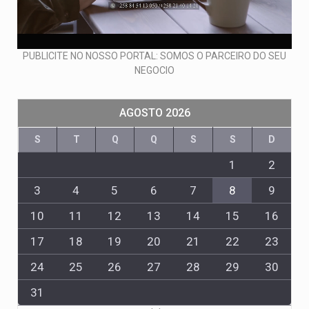
PUBLICITE NO NOSSO PORTAL: SOMOS O PARCEIRO DO SEU
NEGOCIO
AGOSTO 2026
S
T
Q
Q
S
S
D
1
2
3
4
5
6
7
8
9
10
11
12
13
14
15
16
17
18
19
20
21
22
23
24
25
26
27
28
29
30
31