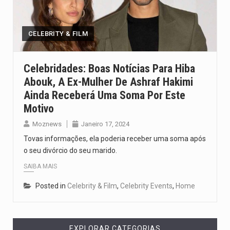
Um dos casos mais graves envolveu a residência de Sam…
A cidade de Bunia, capital da província de Ituri, tornou-se…
CELEBRITY & FILM
O Senado dos Estados Unidos aprovou, no dia 7 de…
Celebridades: Boas Notícias Para Hiba
Abouk, A Ex-Mulher De Ashraf Hakimi
Legislação, renomeada em homenagem ao falecido senador Lindsey Graham, foi…
Ainda Receberá Uma Soma Por Este
A nova legislação estabelece um prazo de 180 dias para…
Motivo
Moznews
Janeiro 17, 2024
Tovas informações, ela poderia receber uma soma após
o seu divórcio do seu marido.
SAIBA MAIS
Posted in
Celebrity & Film
,
Celebrity Events
,
Home
EXPLORAR CATEGORIAS