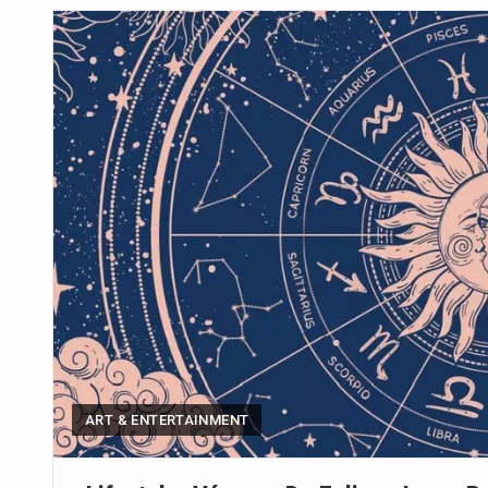
Um dos casos mais graves envol
A cidade de Bunia, capital da prov
O pagamento marca o desfecho
O programa, cuja implementação 
A nova legislação estabelece um
O Departamento de Estado norte
A final coloca frente a frente d
ART & ENTERTAINMENT