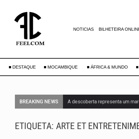
NOTICIAS
BILHETEIRA ONLIN
■ DESTAQUE
■ MOCAMBIQUE
■ ÁFRICA & MUNDO
■
BREAKING NEWS
A descoberta representa um mar
Segundo as autoridades canadian
ETIQUETA:
ARTE ET ENTRETENIM
De acordo com as autoridades d