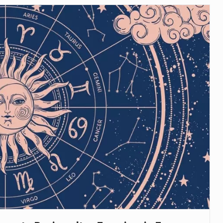
veu a residência de Sam…
íncia de Ituri, tornou-se…
 de um dos processos mais…
está prevista entre abril de 2026…
 prazo de 180 dias para…
-americano confirmou que cidadãos dos Estados…
uas equipas que chegaram…