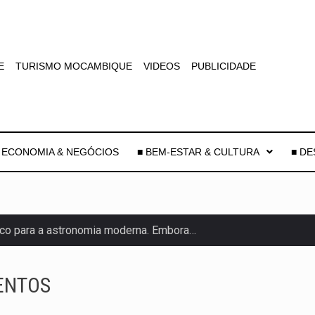
E
TURISMO MOCAMBIQUE
VIDEOS
PUBLICIDADE
 ECONOMIA & NEGÓCIOS
■ BEM-ESTAR & CULTURA
■ D
co para a astronomia moderna. Embora…
as, mais de 200 incêndios florestais continuam…
ENTOS
e saúde da Faixa de…