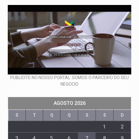
PUBLICITE NO NOSSO PORTAL: SOMOS O PARCEIRO DO SEU
NEGOCIO
AGOSTO 2026
S
T
Q
Q
S
S
D
1
2
3
4
5
6
7
8
9