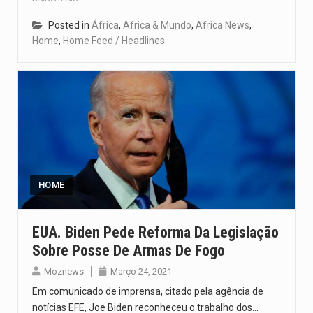
Posted in
África
,
Africa & Mundo
,
Africa News
,
Home
,
Home Feed / Headlines
HOME
EUA. Biden Pede Reforma Da Legislação
Sobre Posse De Armas De Fogo
Moznews
Março 24, 2021
Em comunicado de imprensa, citado pela agência de
notícias EFE, Joe Biden reconheceu o trabalho dos…