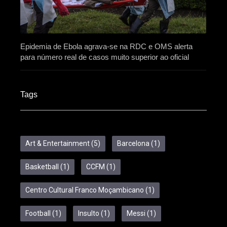
Epidemia de Ebola agrava-se na RDC e OMS alerta
para número real de casos muito superior ao oficial
Tags
Art & Entertainment
(5)
Barcelona
(1)
Basketball
(1)
CCFM
(1)
Centro Cultural Franco Moçambicano
(1)
Football
(1)
Insulto
(1)
Messi
(1)