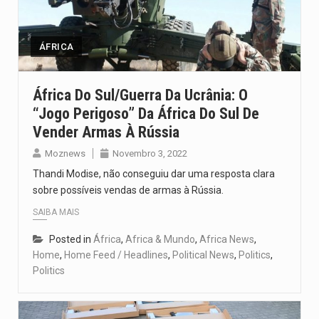
O pagamento marca o desfecho de um dos processos mais…
O programa, cuja implementação está prevista entre abril de 2026…
ÁFRICA
A nova legislação estabelece um prazo de 180 dias para…
África Do Sul/Guerra Da Ucrânia: O
“jogo Perigoso” Da África Do Sul De
O Departamento de Estado norte-americano confirmou que cidadãos dos Estados…
Vender Armas À Rússia
A final coloca frente a frente duas equipas que chegaram…
Moznews
Novembro 3, 2022
Thandi Modise, não conseguiu dar uma resposta clara
sobre possíveis vendas de armas à Rússia.
SAIBA MAIS
Posted in
África
,
Africa & Mundo
,
Africa News
,
Home
,
Home Feed / Headlines
,
Political News
,
Politics
,
Politics