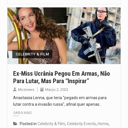
CELEBRITY & FILM
Ex-Miss Ucrânia Pegou Em Armas, Não
Para Lutar, Mas Para “inspirar”
Moznews
Março 2, 2022
Anastasiia Lenna, que teria "pegado em armas para
lutar contra a invasão russa", afinal quer apenas…
SAIBA MAIS
Posted in
Celebrity & Film
,
Celebrity Events
,
Home
,