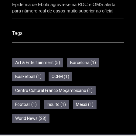
Epidemia de Ebola agrava-se na RDC e OMS alerta
para número real de casos muito superior ao oficial
Tags
Art & Entertainment
(5)
Barcelona
(1)
Basketball
(1)
CCFM
(1)
Centro Cultural Franco Moçambicano
(1)
Football
(1)
Insulto
(1)
Messi
(1)
World News
(28)