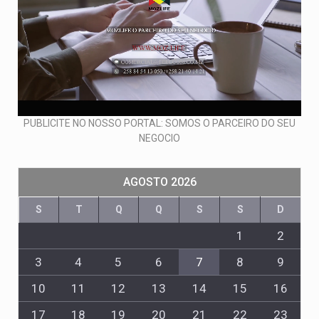
PUBLICITE NO NOSSO PORTAL: SOMOS O PARCEIRO DO SEU
NEGOCIO
AGOSTO 2026
S
T
Q
Q
S
S
D
1
2
3
4
5
6
7
8
9
10
11
12
13
14
15
16
17
18
19
20
21
22
23