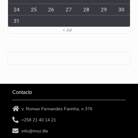
24
25
26
27
28
29
30
31
« Jul
Contacto
v. Romao Fernandes Farinha, n 376
+258 21 40 14 21
info@moz.life