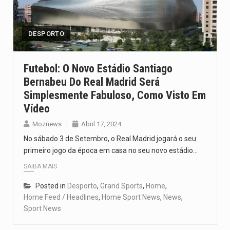
O pagamento marca o desfecho de um dos processos mais…
O programa, cuja implementação está prevista entre abril de 2026…
DESPORTO
A nova legislação estabelece um prazo de 180 dias para…
Futebol: O Novo Estádio Santiago
Bernabeu Do Real Madrid Será
O Departamento de Estado norte-americano confirmou que cidadãos dos Estados…
Simplesmente Fabuloso, Como Visto Em
A final coloca frente a frente duas equipas que chegaram…
Vídeo
Moznews
Abril 17, 2024
No sábado 3 de Setembro, o Real Madrid jogará o seu
primeiro jogo da época em casa no seu novo estádio…
SAIBA MAIS
Posted in
Desporto
,
Grand Sports
,
Home
,
Home Feed / Headlines
,
Home Sport News
,
News
,
Sport News