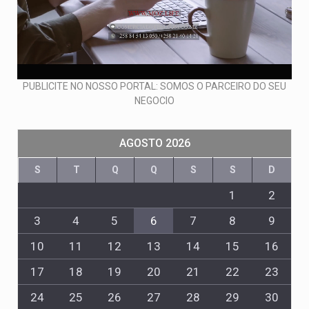
PUBLICITE NO NOSSO PORTAL: SOMOS O PARCEIRO DO SEU
NEGOCIO
AGOSTO 2026
S
T
Q
Q
S
S
D
1
2
3
4
5
6
7
8
9
10
11
12
13
14
15
16
17
18
19
20
21
22
23
24
25
26
27
28
29
30